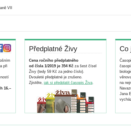
aně VII
Předplatné Živy
Co 
tošním
Cena ročního předplatného
Časopi
a při
od čísla 1/2019 je 354 Kč
za šest čísel
časopi
Živy (tedy 59 Kč za jedno číslo).
biolog
ností
Dvouleté předplatné je zrušeno.
věnova
Zjistěte,
jak si předplatit časopis Živa
.
na nej
h 16.–
Navazu
Jana E
vycház
i
026/