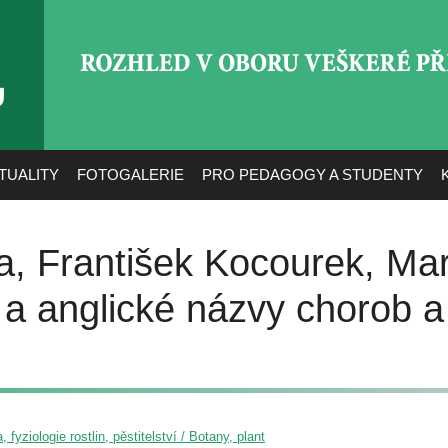
ROZHLED V OBORU VEŠ
TUALITY
FOTOGALERIE
PRO PEDAGOGY A STUDENTY
a, František Kocourek, Mar
é a anglické názvy chorob 
, fyziologie rostlin, pěstitelství / Botany, plant