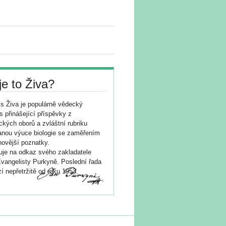
je to Živa?
s Živa je populárně vědecký
s přinášející příspěvky z
ických oborů a zvláštní rubriku
nou výuce biologie se zaměřením
novější poznatky.
je na odkaz svého zakladatele
vangelisty Purkyně. Poslední řada
í nepřetržitě od roku 1953.