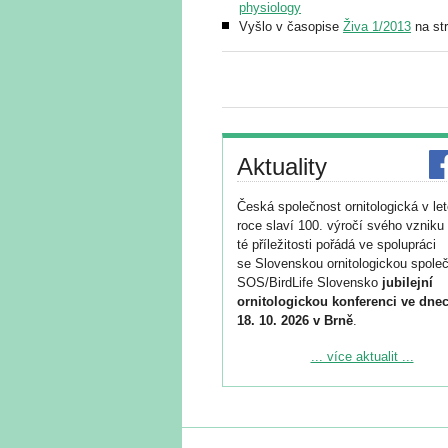
physiology
Vyšlo v časopise
Živa 1/2013
na str
Aktuality
Česká společnost ornitologická v le
roce slaví 100. výročí svého vzniku 
té příležitosti pořádá ve spolupráci
se Slovenskou ornitologickou společ
SOS/BirdLife Slovensko
jubilejní
ornitologickou konferenci ve dnec
18. 10. 2026 v Brně
.
Podrobnější informace ke konferenc
... více aktualit ...
naleznete zde:
https://www.birdlife.cz/konference-2
Registrovat se můžete do 6. září.