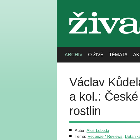
živa
ARCHIV
O ŽIVĚ
TÉMATA
AK
Václav Kůdel
a kol.: Česk
rostlin
Autor:
Aleš Lebeda
Téma:
Recenze / Reviews
,
Botanika