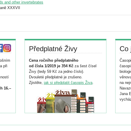
ids and other invertebrates
raně XXXVII
Předplatné Živy
Co 
tošním
Cena ročního předplatného
Časopi
a při
od čísla 1/2019 je 354 Kč
za šest čísel
časopi
Živy (tedy 59 Kč za jedno číslo).
biolog
ností
Dvouleté předplatné je zrušeno.
věnova
Zjistěte,
jak si předplatit časopis Živa
.
na nej
h 16.–
Navazu
Jana E
vycház
i
026/