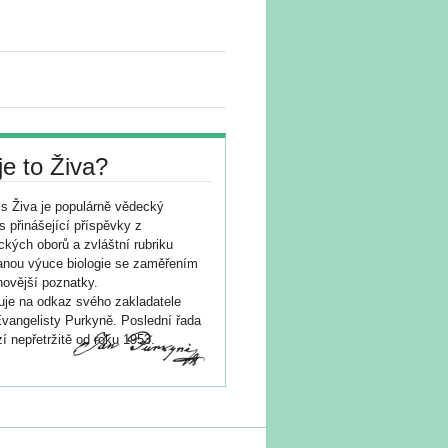
je to Živa?
s Živa je populárně vědecký
s přinášející příspěvky z
ických oborů a zvláštní rubriku
nou výuce biologie se zaměřením
novější poznatky.
je na odkaz svého zakladatele
vangelisty Purkyně. Poslední řada
í nepřetržitě od roku 1953.