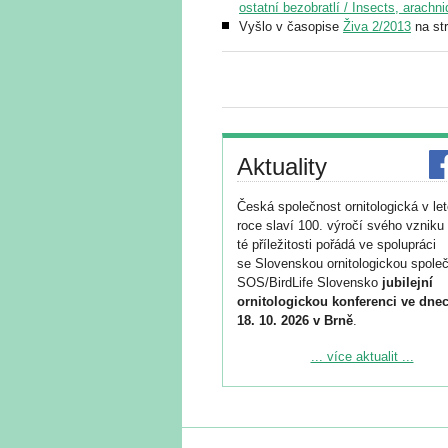
ostatní bezobratlí / Insects, arachn
Vyšlo v časopise
Živa 2/2013
na st
Aktuality
Česká společnost ornitologická v le
roce slaví 100. výročí svého vzniku 
té příležitosti pořádá ve spolupráci
se Slovenskou ornitologickou společ
SOS/BirdLife Slovensko
jubilejní
ornitologickou konferenci ve dnec
18. 10. 2026 v Brně
.
Podrobnější informace ke konferenc
... více aktualit ...
naleznete zde:
https://www.birdlife.cz/konference-2
Registrovat se můžete do 6. září.