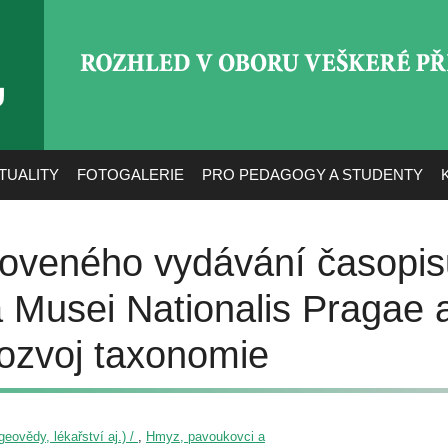
ROZHLED V OBORU VEŠ
TUALITY
FOTOGALERIE
PRO PEDAGOGY A STUDENTY
noveného vydávání časopis
 Musei Nationalis Pragae 
ozvoj taxonomie
eovědy, lékařství aj.) /
,
Hmyz, pavoukovci a