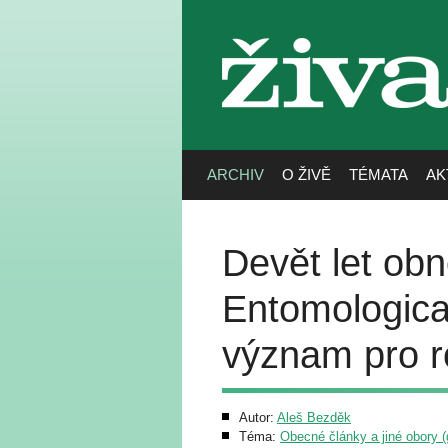
živa
ARCHIV
O ŽIVĚ
TÉMATA
AK
Devět let ob
Entomologica
význam pro r
Autor:
Aleš Bezděk
Téma:
Obecné články a jiné obory (g