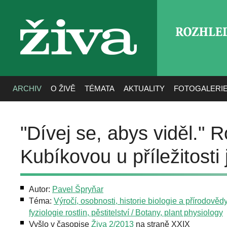
ROZHLE
živa
ARCHIV
O ŽIVĚ
TÉMATA
AKTUALITY
FOTOGALERI
"Dívej se, abys viděl." 
Kubíkovou u příležitosti
Autor:
Pavel Špryňar
Téma:
Výročí, osobnosti, historie biologie a přírodověd
fyziologie rostlin, pěstitelství / Botany, plant physiology
Vyšlo v časopise
Živa 2/2013
na straně XXIX