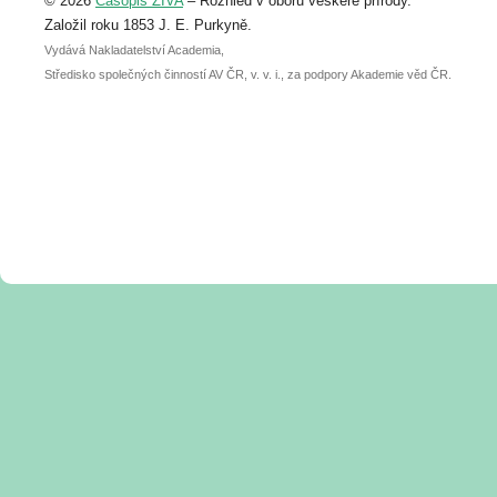
© 2026
Časopis ŽIVA
– Rozhled v oboru veškeré přírody.
abstraktu přihlášené přednášky nebo
posteru je už 30. června.
Založil roku 1853 J. E. Purkyně.
Vydává Nakladatelství Academia,
Středisko společných činností AV ČR, v. v. i., za podpory Akademie věd ČR.