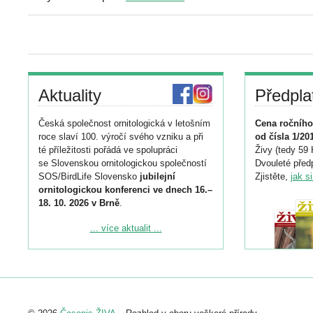
Aktuality
Předpla
Česká společnost ornitologická v letošním
Cena ročního
roce slaví 100. výročí svého vzniku a při
od čísla 1/20
té příležitosti pořádá ve spolupráci
Živy (tedy 59 
se Slovenskou ornitologickou společností
Dvouleté předp
SOS/BirdLife Slovensko
jubilejní
Zjistěte,
jak s
ornitologickou konferenci ve dnech 16.–
18. 10. 2026 v Brně
.
Podrobnější informace ke konferenci
... více aktualit ...
naleznete zde:
https://www.birdlife.cz/konference-2026/
Registrovat se můžete do 6. září.
Upozorňujeme, že termín pro odeslání