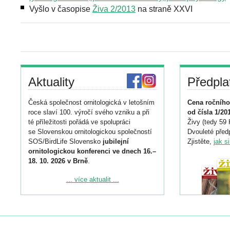
Vyšlo v časopise
Živa 2/2013
na straně XXVI
Aktuality
Předpla
Česká společnost ornitologická v letošním
Cena ročního
roce slaví 100. výročí svého vzniku a při
od čísla 1/20
té příležitosti pořádá ve spolupráci
Živy (tedy 59 
se Slovenskou ornitologickou společností
Dvouleté předp
SOS/BirdLife Slovensko
jubilejní
Zjistěte,
jak s
ornitologickou konferenci ve dnech 16.–
18. 10. 2026 v Brně
.
Podrobnější informace ke konferenci
... více aktualit ...
naleznete zde:
https://www.birdlife.cz/konference-2026/
Registrovat se můžete do 6. září.