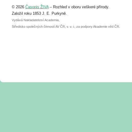
Upozorňujeme, že termín pro odeslání
© 2026
Časopis ŽIVA
– Rozhled v oboru veškeré přírody.
abstraktu přihlášené přednášky nebo
posteru je už 30. června.
Založil roku 1853 J. E. Purkyně.
Vydává Nakladatelství Academia,
Středisko společných činností AV ČR, v. v. i., za podpory Akademie věd ČR.