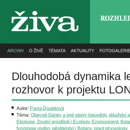
ROZHLE
živa
ARCHIV
O ŽIVĚ
TÉMATA
AKTUALITY
FOTOGALERI
Dlouhodobá dynamika le
rozhovor k projektu 
Autor:
Pavla Doubková
Téma:
Obecné články a jiné obory (geovědy, lékařství aj
Ekologie, životní prostředí / Ecology, Environment
,
Bota
fyziologie rostlin, pěstitelství / Botany, plant physiology