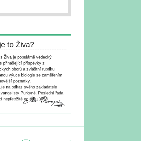
je to Živa?
s Živa je populárně vědecký
s přinášející příspěvky z
ických oborů a zvláštní rubriku
nou výuce biologie se zaměřením
novější poznatky.
je na odkaz svého zakladatele
vangelisty Purkyně. Poslední řada
í nepřetržitě od roku 1953.