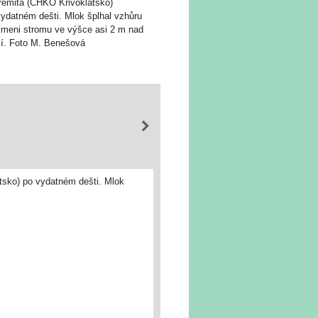
remita (CHKO Křivoklátsko)
vydatném dešti. Mlok šplhal vzhůru
kmeni stromu ve výšce asi 2 m nad
í. Foto M. Benešová
átsko) po vydatném dešti. Mlok