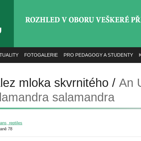
ROZHLED V OBORU VEŠ
TUALITY
FOTOGALERIE
PRO PEDAGOGY A STUDENTY
lez mloka skvrnitého /
An 
alamandra salamandra
ans, reptiles
raně 78