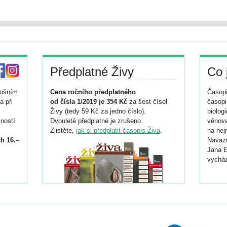
Předplatné Živy
Co 
tošním
Cena ročního předplatného
Časopi
a při
od čísla 1/2019 je 354 Kč
za šest čísel
časopi
Živy (tedy 59 Kč za jedno číslo).
biolog
ností
Dvouleté předplatné je zrušeno.
věnova
Zjistěte,
jak si předplatit časopis Živa
.
na nej
h 16.–
Navazu
Jana E
vycház
i
026/
ní