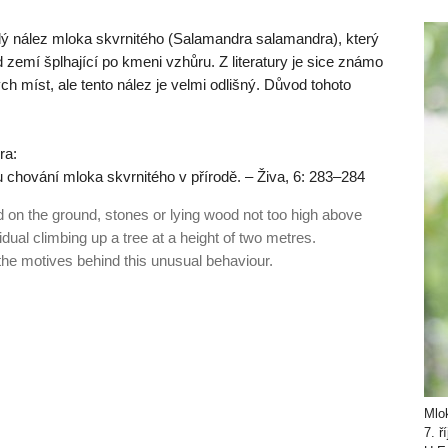
lý nález mloka skvrnitého (Salamandra salamandra), který
emí šplhající po kmeni vzhůru. Z literatury je sice známo
 míst, ale tento nález je velmi odlišný. Důvod tohoto
ra:
chování mloka skvrnitého v přírodě. – Živa, 6: 283–284
 on the ground, stones or lying wood not too high above
dual climbing up a tree at a height of two metres.
 the motives behind this unusual behaviour.
Mlo
7. ř