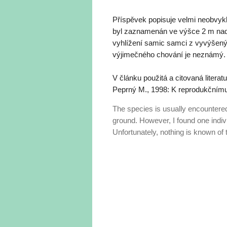
Příspěvek popisuje velmi neobvyk
byl zaznamenán ve výšce 2 m nad z
vyhlížení samic samci z vyvýšených
výjimečného chování je neznámý.
V článku použitá a citovaná literatu
Peprný M., 1998: K reprodukčnímu 
The species is usually encountered
ground. However, I found one indivi
Unfortunately, nothing is known of