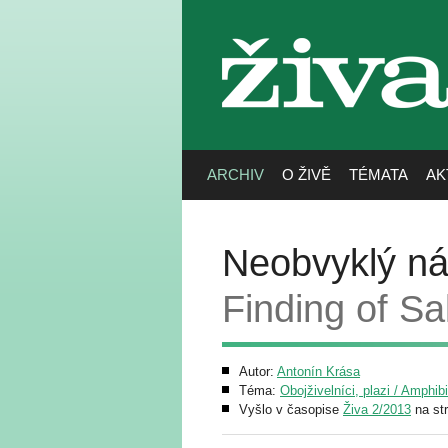
živa
ARCHIV
O ŽIVĚ
TÉMATA
AK
Neobvyklý ná
Finding of S
Autor:
Antonín Krása
Téma:
Obojživelníci, plazi / Amphibi
Vyšlo v časopise
Živa 2/2013
na st