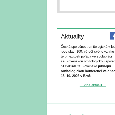
Aktuality
Česká společnost ornitologická v le
roce slaví 100. výročí svého vzniku 
té příležitosti pořádá ve spolupráci
se Slovenskou ornitologickou společ
SOS/BirdLife Slovensko
jubilejní
ornitologickou konferenci ve dnec
18. 10. 2026 v Brně
.
Podrobnější informace ke konferenc
... více aktualit ...
naleznete zde:
https://www.birdlife.cz/konference-2
Registrovat se můžete do 6. září.
Upozorňujeme, že termín pro odeslá