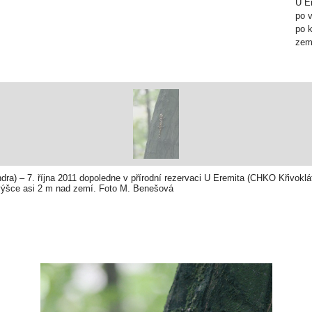
U E
po 
po 
zem
ra) – 7. října 2011 dopoledne v přírodní rezervaci U Eremita (CHKO Křivokl
výšce asi 2 m nad zemí. Foto M. Benešová