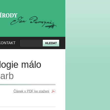
KERÉ PŘÍRODY
KONTAKT
logie málo
Barb
Článek v PDF ke stažení