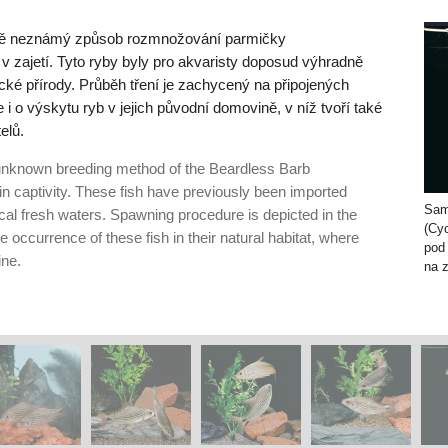
eště neznámý způsob rozmnožování parmičky
 zajetí. Tyto ryby byly pro akvaristy doposud výhradně
cké přírody. Průběh tření je zachycený na připojených
 i o výskytu ryb v jejich původní domovině, v níž tvoří také
elů.
o un­known breeding method of the Beardless Barb
in captivity. These fish have previously been imported
Sam
ical fresh waters. Spawning procedure is depicted in the
(Cy
 occurrence of these fish in their natural habitat, where
pod 
ine.
na z