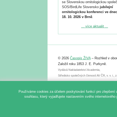
se Slovenskou ornitologickou společ
SOS/BirdLife Slovensko
jubilejní
ornitologickou konferenci ve dnec
18. 10. 2026 v Brně
.
Podrobnější informace ke konferenc
... více aktualit ...
naleznete zde:
https://www.birdlife.cz/konference-2
Registrovat se můžete do 6. září.
Upozorňujeme, že termín pro odeslá
© 2026
Časopis ŽIVA
– Rozhled v obor
abstraktu přihlášené přednášky neb
posteru je už 30. června.
Založil roku 1853 J. E. Purkyně.
Vydává Nakladatelství Academia,
Středisko společných činností AV ČR, v. v. i.
Používáme cookies za účelem poskytování funkcí pro zlepšení 
souhlasu, který vyjadřujete nastavením svého internetového 