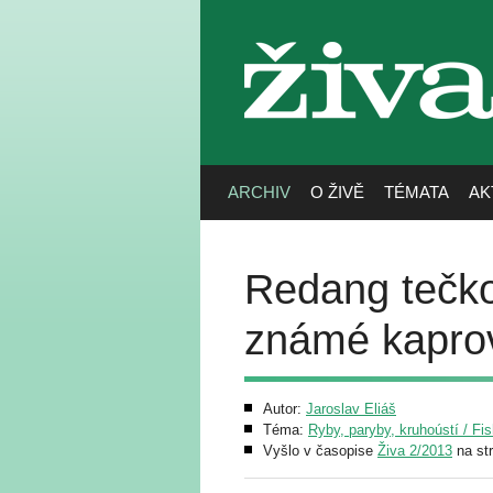
živa
ARCHIV
O ŽIVĚ
TÉMATA
AK
Redang tečko
známé kaprov
Autor:
Jaroslav Eliáš
Téma:
Ryby, paryby, kruhoústí / Fi
Vyšlo v časopise
Živa 2/2013
na st