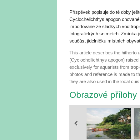
Příspěvek popisuje do té doby j
Cyclochelichthys apogon chované v
importované ze sladkých vod tropi
fotografických snímcích. Zmínka je
součást jídelníčku místních obyvat
This article describes the hithert
(Cyclocheilichthys apogon) raised 
exclusively for aquarists from trop
photos and reference is made to the
they are also used in the local cuis
Obrazové přílohy