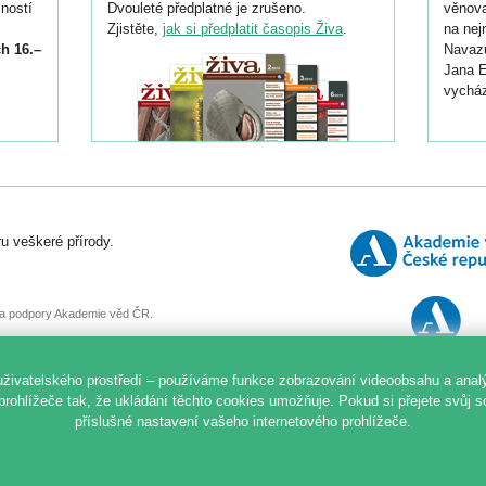
ností
Dvouleté předplatné je zrušeno.
věnova
Zjistěte,
jak si předplatit časopis Živa
.
na nej
h 16.–
Navazu
Jana E
vycház
i
026/
ní
u veškeré přírody.
o
, za podpory Akademie věd ČR.
uživatelského prostředí – používáme funkce zobrazování videoobsahu a anal
prohlížeče tak, že ukládání těchto cookies umožňuje. Pokud si přejete svůj 
příslušné nastavení vašeho internetového prohlížeče.