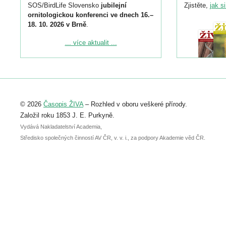
SOS/BirdLife Slovensko
jubilejní
Zjistěte,
jak s
ornitologickou konferenci ve dnech 16.–
18. 10. 2026 v Brně
.
Podrobnější informace ke konferenci
... více aktualit ...
naleznete zde:
https://www.birdlife.cz/konference-2026/
Registrovat se můžete do 6. září.
Upozorňujeme, že termín pro odeslání
© 2026
Časopis ŽIVA
– Rozhled v oboru veškeré přírody.
abstraktu přihlášené přednášky nebo
posteru je už 30. června.
Založil roku 1853 J. E. Purkyně.
Vydává Nakladatelství Academia,
Středisko společných činností AV ČR, v. v. i., za podpory Akademie věd ČR.