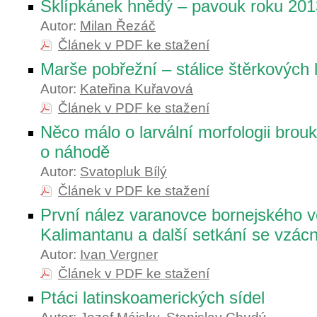
Sklípkánek hnědý – pavouk roku 201
Autor:
Milan Řezáč
Článek v PDF ke stažení
Marše pobřežní – stálice štěrkových 
Autor:
Kateřina Kuřavová
Článek v PDF ke stažení
Něco málo o larvální morfologii bro
o náhodě
Autor:
Svatopluk Bílý
Článek v PDF ke stažení
První nález varanovce bornejského 
Kalimantanu a další setkání se vzác
Autor:
Ivan Vergner
Článek v PDF ke stažení
Ptáci latinskoamerických sídel