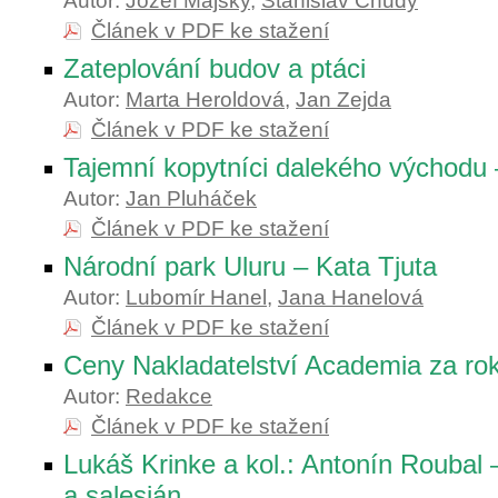
Autor:
Jozef Májsky
,
Stanislav Chudý
Článek v PDF ke stažení
Zateplování budov a ptáci
Autor:
Marta Heroldová
,
Jan Zejda
Článek v PDF ke stažení
Tajemní kopytníci dalekého východu 
Autor:
Jan Pluháček
Článek v PDF ke stažení
Národní park Uluru – Kata Tjuta
Autor:
Lubomír Hanel
,
Jana Hanelová
Článek v PDF ke stažení
Ceny Nakladatelství Academia za ro
Autor:
Redakce
Článek v PDF ke stažení
Lukáš Krinke a kol.: Antonín Roubal 
a salesián