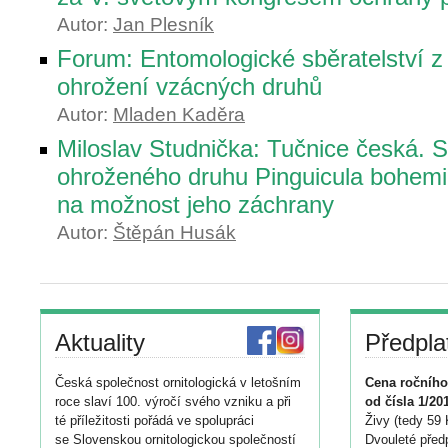
Autor:
Jan Plesník
Forum: Entomologické sběratelství z
ohrožení vzácných druhů
Autor:
Mladen Kaděra
Miloslav Studnička: Tučnice česká. St
ohroženého druhu Pinguicula bohemi
na možnost jeho záchrany
Autor:
Štěpán Husák
Aktuality
Předpla
Česká společnost ornitologická v letošním
Cena ročního
roce slaví 100. výročí svého vzniku a při
od čísla 1/20
té příležitosti pořádá ve spolupráci
Živy (tedy 59 
se Slovenskou ornitologickou společností
Dvouleté předp