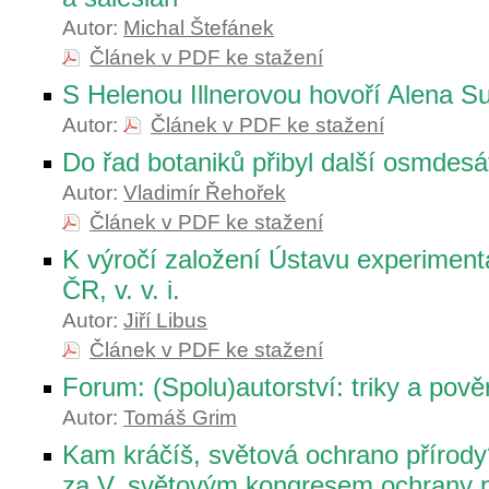
Autor:
Michal Štefánek
Článek v PDF ke stažení
S Helenou Illnerovou hovoří Alena 
Autor:
Článek v PDF ke stažení
Do řad botaniků přibyl další osmdesá
Autor:
Vladimír Řehořek
Článek v PDF ke stažení
K výročí založení Ústavu experiment
ČR, v. v. i.
Autor:
Jiří Libus
Článek v PDF ke stažení
Forum: (Spolu)autorství: triky a pově
Autor:
Tomáš Grim
Kam kráčíš, světová ochrano přírody
za V. světovým kongresem ochrany p