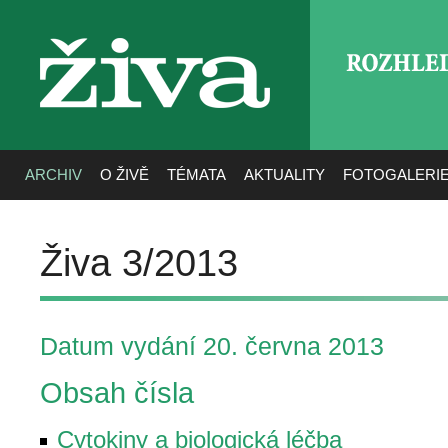
ROZHLE
živa
ARCHIV
O ŽIVĚ
TÉMATA
AKTUALITY
FOTOGALERI
Živa 3/2013
Datum vydání 20. června 2013
Obsah čísla
Cytokiny a biologická léčba