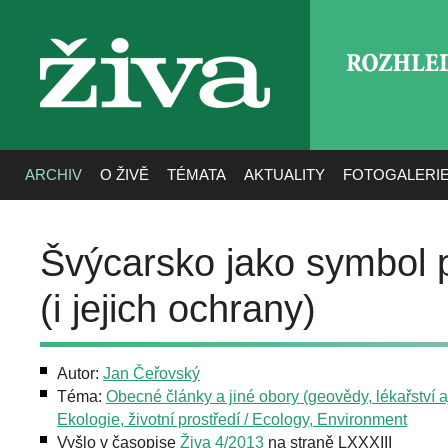
ROZHLE
živa
ARCHIV
O ŽIVĚ
TÉMATA
AKTUALITY
FOTOGALERI
Švýcarsko jako symbol p
(i jejich ochrany)
Autor:
Jan Čeřovský
Téma:
Obecné články a jiné obory (geovědy, lékařství aj
Ekologie, životní prostředí / Ecology, Environment
Vyšlo v časopise
Živa 4/2013
na straně LXXXIII