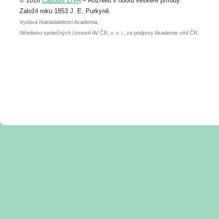
© 2026
Časopis ŽIVA
– Rozhled v oboru veškeré přírody.
abstraktu přihlášené přednášky nebo
posteru je už 30. června.
Založil roku 1853 J. E. Purkyně.
Vydává Nakladatelství Academia,
Středisko společných činností AV ČR, v. v. i., za podpory Akademie věd ČR.