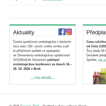
Aktuality
Předpla
Česká společnost ornitologická v letošním
Cena ročního
roce slaví 100. výročí svého vzniku a při
od čísla 1/20
té příležitosti pořádá ve spolupráci
Živy (tedy 59 
se Slovenskou ornitologickou společností
Dvouleté předp
SOS/BirdLife Slovensko
jubilejní
Zjistěte,
jak s
ornitologickou konferenci ve dnech 16.–
18. 10. 2026 v Brně
.
Podrobnější informace ke konferenci
... více aktualit ...
naleznete zde:
https://www.birdlife.cz/konference-2026/
Registrovat se můžete do 6. září.
Upozorňujeme, že termín pro odeslání