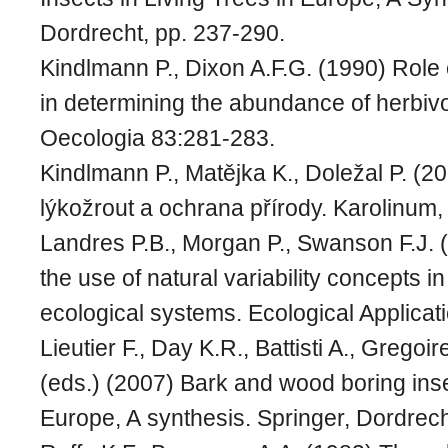
Dordrecht, pp. 237-290.
Kindlmann P., Dixon A.F.G. (1990) Role
in determining the abundance of herbivo
Oecologia 83:281-283.
Kindlmann P., Matějka K., Doležal P. (
lýkožrout a ochrana přírody. Karolinum,
Landres P.B., Morgan P., Swanson F.J. 
the use of natural variability concepts 
ecological systems. Ecological Applicat
Lieutier F., Day K.R., Battisti A., Gregoir
(eds.) (2007) Bark and wood boring insec
Europe, A synthesis. Springer, Dordrech