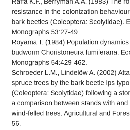
Raffa K.F., Berryman A.A. (1983) The rol
resistance in the colonization behaviou
bark beetles (Coleoptera: Scolytidae). 
Monographs 53:27-49.
Royama T. (1984) Population dynamics 
budworm Choristoneura fumiferana. Eco
Monographs 54:429-462.
Schroeder L.M., Lindelöw A. (2002) Atta
spruce trees by the bark beetle Ips typ
(Coleoptera: Scolytidae) following a sto
a comparison between stands with and 
wind-felled trees. Agricultural and Fore
56.