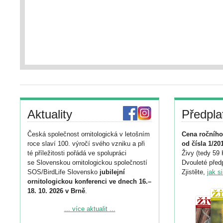
Aktuality
Předpla
Česká společnost ornitologická v letošním
Cena ročního
roce slaví 100. výročí svého vzniku a při
od čísla 1/20
té příležitosti pořádá ve spolupráci
Živy (tedy 59 
se Slovenskou ornitologickou společností
Dvouleté předp
SOS/BirdLife Slovensko
jubilejní
Zjistěte,
jak s
ornitologickou konferenci ve dnech 16.–
18. 10. 2026 v Brně
.
Podrobnější informace ke konferenci
... více aktualit ...
naleznete zde: