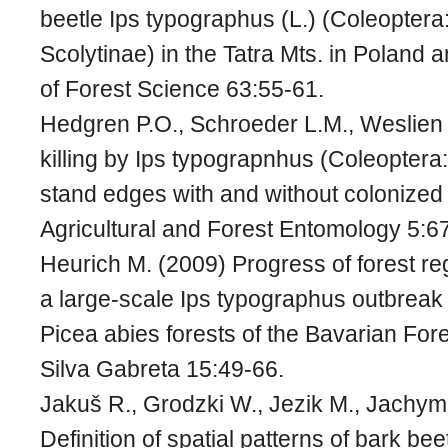
beetle Ips typographus (L.) (Coleoptera
Scolytinae) in the Tatra Mts. in Poland 
of Forest Science 63:55-61.
Hedgren P.O., Schroeder L.M., Weslien 
killing by Ips typograpnhus (Coleoptera:
stand edges with and without colonized 
Agricultural and Forest Entomology 5:6
Heurich M. (2009) Progress of forest re
a large-scale Ips typographus outbreak 
Picea abies forests of the Bavarian Fore
Silva Gabreta 15:49-66.
Jakuš R., Grodzki W., Jezik M., Jachym
Definition of spatial patterns of bark be