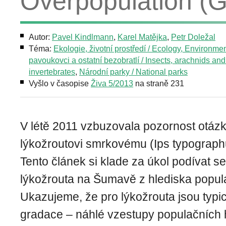
Overpopulation (G
Autor:
Pavel Kindlmann
,
Karel Matějka
,
Petr Doležal
Téma:
Ekologie, životní prostředí / Ecology, Environme
pavoukovci a ostatní bezobratlí / Insects, arachnids and
invertebrates
,
Národní parky / National parks
Vyšlo v časopise
Živa 5/2013
na straně 231
V létě 2011 vzbuzovala pozornost otázka
lýkožroutovi smrkovému (Ips typograp
Tento článek si klade za úkol podívat s
lýkožrouta na Šumavě z hlediska popula
Ukazujeme, že pro lýkožrouta jsou typi
gradace – náhlé vzestupy populačních hu