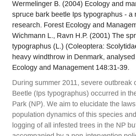
Wermelinger B. (2004) Ecology and ma
spruce bark beetle Ips typographus - a 
research. Forest Ecology and Managem
Wichmann L., Ravn H.P. (2001) The spr
typographus (L.) (Coleoptera: Scolytidae
heavy windthrow in Denmark, analysed 
Ecology and Management 148:31-39.
During summer 2011, severe outbreak o
Beetle (Ips typographus) occurred in t
Park (NP). We aim to elucidate the law
population dynamics of this species and
logging of all infested trees in the NP bu
accompanied by a non-intervention polic