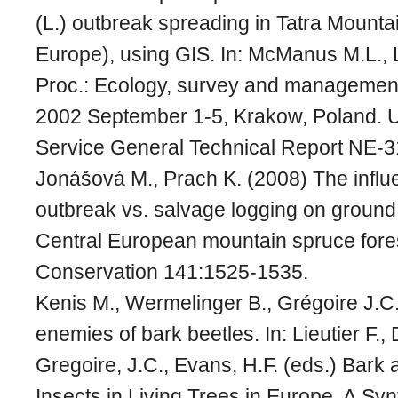
(L.) outbreak spreading in Tatra Mounta
Europe), using GIS. In: McManus M.L., 
Proc.: Ecology, survey and management 
2002 September 1-5, Krakow, Poland. 
Service General Technical Report NE-3
Jonášová M., Prach K. (2008) The influ
outbreak vs. salvage logging on ground 
Central European mountain spruce fores
Conservation 141:1525-1535.
Kenis M., Wermelinger B., Grégoire J.C
enemies of bark beetles. In: Lieutier F., D
Gregoire, J.C., Evans, H.F. (eds.) Bar
Insects in Living Trees in Europe, A Syn