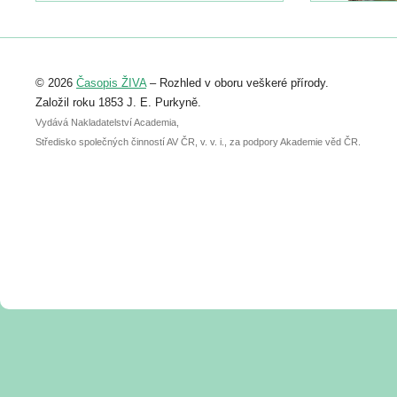
https://www.birdlife.cz/konference-2026/
Registrovat se můžete do 6. září.
Upozorňujeme, že termín pro odeslání
© 2026
Časopis ŽIVA
– Rozhled v oboru veškeré přírody.
abstraktu přihlášené přednášky nebo
posteru je už 30. června.
Založil roku 1853 J. E. Purkyně.
Vydává Nakladatelství Academia,
Středisko společných činností AV ČR, v. v. i., za podpory Akademie věd ČR.