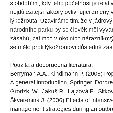
s obdobími, kdy jeho početnost je rela
nejdůležitější faktory ovlivňující změny 
lýkožrouta. Uzavíráme tím, že v jádrov
národního parku by se člověk měl vyva
zásahů, zatímco v okolních nárazníkov
se mělo proti lýkožroutovi důsledně za
Použitá a doporučená literatura:
Berryman A.A., Kindlmann P. (2008) Po
A general introduction. Springer, Dordre
Grodzki W., Jakuš R., Lajzová E., Sitko
Škvarenina J. (2006) Effects of intensi
management strategies during an outbre