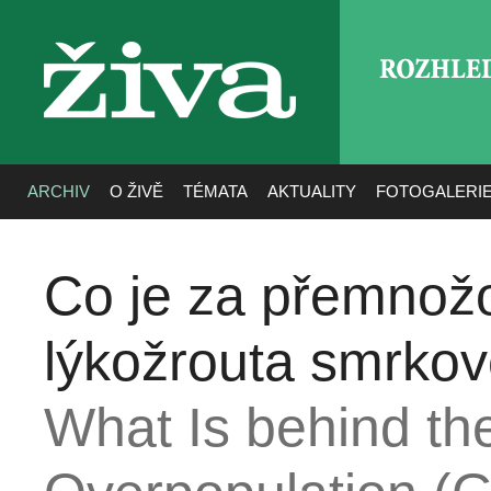
ROZHLE
živa
ARCHIV
O ŽIVĚ
TÉMATA
AKTUALITY
FOTOGALERI
Co je za přemnož
lýkožrouta smrko
What Is behind th