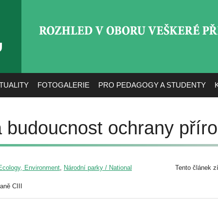
ROZHLED V OBORU VEŠ
TUALITY
FOTOGALERIE
PRO PEDAGOGY A STUDENTY
 budoucnost ochrany přír
/ Ecology, Environment
,
Národní parky / National
Tento článek z
aně CIII