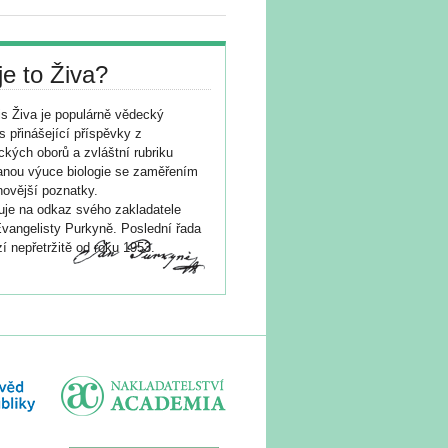
je to Živa?
s Živa je populárně vědecký
s přinášející příspěvky z
ických oborů a zvláštní rubriku
nou výuce biologie se zaměřením
novější poznatky.
je na odkaz svého zakladatele
vangelisty Purkyně. Poslední řada
í nepřetržitě od roku 1953.