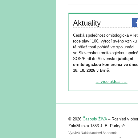
Aktuality
Česká společnost ornitologická v le
roce slaví 100. výročí svého vzniku 
té příležitosti pořádá ve spolupráci
se Slovenskou ornitologickou společ
SOS/BirdLife Slovensko
jubilejní
ornitologickou konferenci ve dnec
18. 10. 2026 v Brně
.
Podrobnější informace ke konferenc
... více aktualit ...
naleznete zde:
https://www.birdlife.cz/konference-2
Registrovat se můžete do 6. září.
Upozorňujeme, že termín pro odeslá
© 2026
Časopis ŽIVA
– Rozhled v obor
abstraktu přihlášené přednášky neb
posteru je už 30. června.
Založil roku 1853 J. E. Purkyně.
Vydává Nakladatelství Academia,