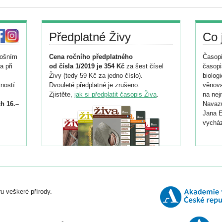
Předplatné Živy
Co 
tošním
Cena ročního předplatného
Časopi
a při
od čísla 1/2019 je 354 Kč
za šest čísel
časopi
Živy (tedy 59 Kč za jedno číslo).
biolog
ností
Dvouleté předplatné je zrušeno.
věnova
Zjistěte,
jak si předplatit časopis Živa
.
na nej
h 16.–
Navazu
Jana E
vycház
i
026/
ní
u veškeré přírody.
o