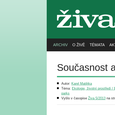
živa
ARCHIV
O ŽIVĚ
TÉMATA
AK
Současnost a
Autor:
Karel Matějka
Téma:
Ekologie, životní prostředí 
parks
Vyšlo v časopise
Živa 5/2013
na str