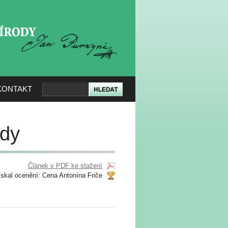
KERÉ PŘÍRODY
KONTAKT
ody
Článek v PDF ke stažení
ískal ocenění: Cena Antonína Friče