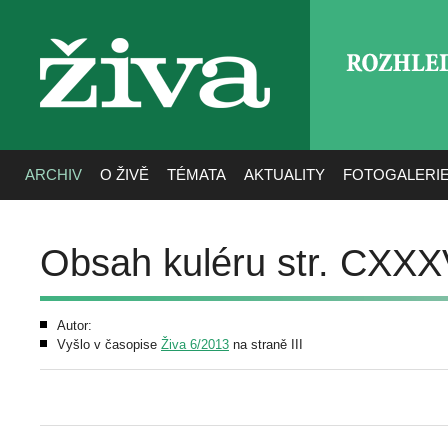
ROZHLE
živa
ARCHIV
O ŽIVĚ
TÉMATA
AKTUALITY
FOTOGALERI
Obsah kuléru str. CXX
Autor:
Vyšlo v časopise
Živa 6/2013
na straně III