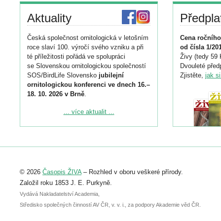
Aktuality
Předpla
Česká společnost ornitologická v letošním
Cena ročního
roce slaví 100. výročí svého vzniku a při
od čísla 1/20
té příležitosti pořádá ve spolupráci
Živy (tedy 59 
se Slovenskou ornitologickou společností
Dvouleté předp
SOS/BirdLife Slovensko
jubilejní
Zjistěte,
jak s
ornitologickou konferenci ve dnech 16.–
18. 10. 2026 v Brně
.
Podrobnější informace ke konferenci
... více aktualit ...
naleznete zde:
https://www.birdlife.cz/konference-2026/
Registrovat se můžete do 6. září.
Upozorňujeme, že termín pro odeslání
© 2026
Časopis ŽIVA
– Rozhled v oboru veškeré přírody.
abstraktu přihlášené přednášky nebo
posteru je už 30. června.
Založil roku 1853 J. E. Purkyně.
Vydává Nakladatelství Academia,
Středisko společných činností AV ČR, v. v. i., za podpory Akademie věd ČR.