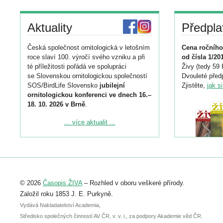
Aktuality
Předpla
Česká společnost ornitologická v letošním
Cena ročního
roce slaví 100. výročí svého vzniku a při
od čísla 1/20
té příležitosti pořádá ve spolupráci
Živy (tedy 59 
se Slovenskou ornitologickou společností
Dvouleté předp
SOS/BirdLife Slovensko
jubilejní
Zjistěte,
jak s
ornitologickou konferenci ve dnech 16.–
18. 10. 2026 v Brně
.
Podrobnější informace ke konferenci
... více aktualit ...
naleznete zde:
https://www.birdlife.cz/konference-2026/
Registrovat se můžete do 6. září.
Upozorňujeme, že termín pro odeslání
© 2026
Časopis ŽIVA
– Rozhled v oboru veškeré přírody.
abstraktu přihlášené přednášky nebo
posteru je už 30. června.
Založil roku 1853 J. E. Purkyně.
Vydává Nakladatelství Academia,
Středisko společných činností AV ČR, v. v. i., za podpory Akademie věd ČR.