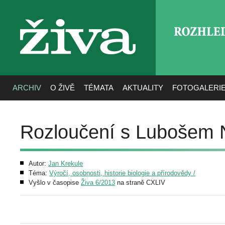
ROZHLE
živa
ARCHIV
O ŽIVĚ
TÉMATA
AKTUALITY
FOTOGALERI
Rozloučení s Lubošem 
Autor:
Jan Krekule
Téma:
Výročí, osobnosti, historie biologie a přírodovědy /
Vyšlo v časopise
Živa 6/2013
na straně CXLIV