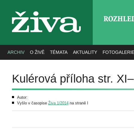
ROZHLE
živa
ARCHIV
O ŽIVĚ
TÉMATA
AKTUALITY
FOTOGALERI
Kulérová příloha str. XI
Autor:
Vyšlo v časopise
Živa 1/2014
na straně I