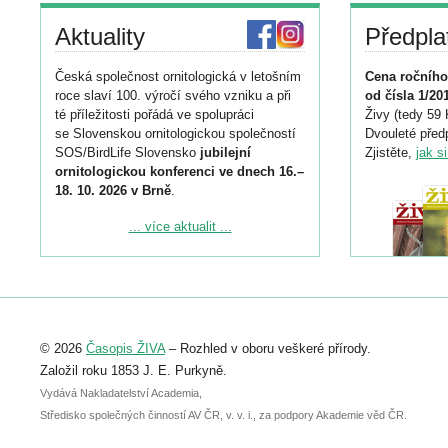
Aktuality
Předpla
Česká společnost ornitologická v letošním
Cena ročního
roce slaví 100. výročí svého vzniku a při
od čísla 1/20
té příležitosti pořádá ve spolupráci
Živy (tedy 59 
se Slovenskou ornitologickou společností
Dvouleté předp
SOS/BirdLife Slovensko
jubilejní
Zjistěte,
jak s
ornitologickou konferenci ve dnech 16.–
18. 10. 2026 v Brně
.
Podrobnější informace ke konferenci
... více aktualit ...
naleznete zde:
https://www.birdlife.cz/konference-2026/
Registrovat se můžete do 6. září.
Upozorňujeme, že termín pro odeslání
© 2026
Časopis ŽIVA
– Rozhled v oboru veškeré přírody.
abstraktu přihlášené přednášky nebo
posteru je už 30. června.
Založil roku 1853 J. E. Purkyně.
Vydává Nakladatelství Academia,
Středisko společných činností AV ČR, v. v. i., za podpory Akademie věd ČR.