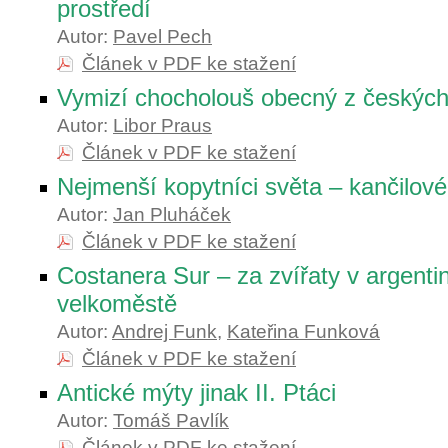
prostředí
Autor:
Pavel Pech
Článek v PDF ke stažení
Vymizí chocholouš obecný z českýc
Autor:
Libor Praus
Článek v PDF ke stažení
Nejmenší kopytníci světa – kančilové
Autor:
Jan Pluháček
Článek v PDF ke stažení
Costanera Sur – za zvířaty v argent
velkoměstě
Autor:
Andrej Funk
,
Kateřina Funková
Článek v PDF ke stažení
Antické mýty jinak II. Ptáci
Autor:
Tomáš Pavlík
Článek v PDF ke stažení