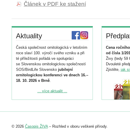
Článek v PDF ke stažení
Aktuality
Předpla
Česká společnost ornitologická v letošním
Cena ročního
roce slaví 100. výročí svého vzniku a při
od čísla 1/20
té příležitosti pořádá ve spolupráci
Živy (tedy 59 
se Slovenskou ornitologickou společností
Dvouleté předp
SOS/BirdLife Slovensko
jubilejní
Zjistěte,
jak s
ornitologickou konferenci ve dnech 16.–
18. 10. 2026 v Brně
.
Podrobnější informace ke konferenci
... více aktualit ...
naleznete zde:
https://www.birdlife.cz/konference-2026/
Registrovat se můžete do 6. září.
Upozorňujeme, že termín pro odeslání
© 2026
Časopis ŽIVA
– Rozhled v oboru veškeré přírody.
abstraktu přihlášené přednášky nebo