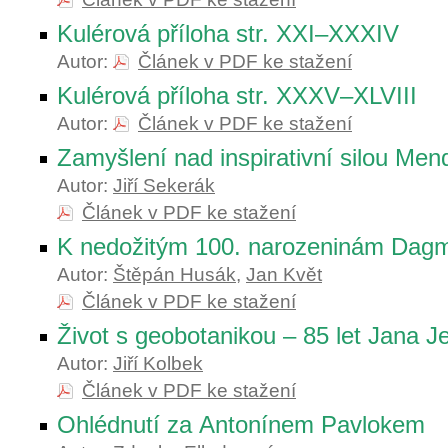
Kulérová příloha str. XXI–XXXIV
Autor:
Článek v PDF ke stažení
Kulérová příloha str. XXXV–XLVIII
Autor:
Článek v PDF ke stažení
Zamyšlení nad inspirativní silou Men
Autor:
Jiří Sekerák
Článek v PDF ke stažení
K nedožitým 100. narozeninám Dagm
Autor:
Štěpán Husák
,
Jan Květ
Článek v PDF ke stažení
Život s geobotanikou – 85 let Jana J
Autor:
Jiří Kolbek
Článek v PDF ke stažení
Ohlédnutí za Antonínem Pavlokem