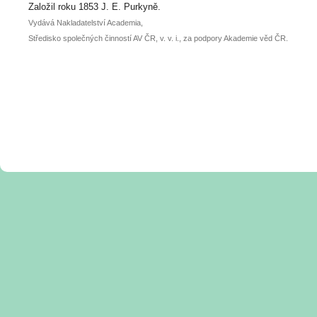
posteru je už 30. června.
Založil roku 1853 J. E. Purkyně.
Vydává Nakladatelství Academia,
Středisko společných činností AV ČR, v. v. i., za podpory Akademie věd ČR.