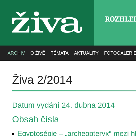
ROZHLE
živa
ARCHIV
O ŽIVĚ
TÉMATA
AKTUALITY
FOTOGALERI
Živa 2/2014
Datum vydání 24. dubna 2014
Obsah čísla
Egyptosépie – „archeopteryx“ mezi h