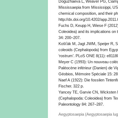
Doguzhaeva L, Weaver PG, Ciampag
Mississaepia from Mississippi, US
chemical composition, and their ph
http://dx.doi.org/10.4202/app.2011
Fuchs D, Keupp H, Wiese F (2012):
Coleoidea) and its implications on
34: 200–207.
Košťák M, Jagt JWM, Speijer R, S
coleoids (Cephalopoda) from Egypt –
‘rostrum’. PLoS ONE 8(11): e81180
Meyer C (1993): Un nouveau coléoï
Paléocène inférieur (Danien) de Vi
Géobios, Mémoire Spéciale 15: 2
Naef A (1922): Die fossilen Tinten
Fischer. 322 p.
Yancey TE, Garvie CN, Wicksten 
(Cephalopoda: Coleoidea) from Texa
Paleontology 84: 267–287.
Aegyptosaepia (Aegyptosaepia luge