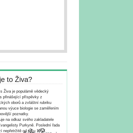
je to Živa?
s Živa je populárně vědecký
s přinášející příspěvky z
ických oborů a zvláštní rubriku
nou výuce biologie se zaměřením
novější poznatky.
je na odkaz svého zakladatele
vangelisty Purkyně. Poslední řada
í nepřetržitě od roku 1953.