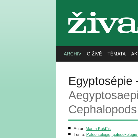
živa
ARCHIV
O ŽIVĚ
TÉMATA
AK
Egyptosépie –
Aegyptosaepi
Cephalopods
Autor:
Martin Košťák
Téma:
Paleontologie, paleoekologie