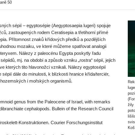
raně 50
ých sépií – egyptosépie (Aegyptosaepia lugeri) spojuje
žců, zastoupených rodem Ceratisepia a třetihorní přímé
pia. Přítomnost znaků křídových předků a pozdějších
uhodnou mozaiku, ve které můžeme spatřovat analogii
teryxem. Nálezy z paleocénu Egypta poskytly řadu
épiidů, mj. na období a způsob vzniku „rostra“ sépií, jejich
ve kterých tito hlavonožci vznikali. Nálezy egyptosépií
sépií dále do minulosti, k blízkosti hranice křída/terciér,
chozemských i mořských organismů.
Rek
luge
pozi
(For
mnoid genus from the Paleocene of Israel, with remarks
žily
ry dibranchiate cephalopods. Bullein of the Research Council
poto
liši
svis
roskelett-Konstruktionen. Courier Forschungsinstitut
Koš