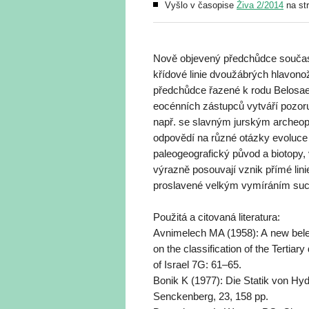
Vyšlo v časopise
Živa 2/2014
na st
Nově objevený předchůdce současn
křídové linie dvoužábrých hlavono
předchůdce řazené k rodu Belosae
eocénních zástupců vytváří pozor
např. se slavným jurským archeop
odpovědí na různé otázky evoluce s
paleogeografický původ a biotopy, 
výrazně posouvají vznik přímé linie 
proslavené velkým vymíráním su
Použitá a citovaná literatura:
Avnimelech MA (1958): A new bele
on the classification of the Tertia
of Israel 7G: 61–65.
Bonik K (1977): Die Statik von Hyd
Senckenberg, 23, 158 pp.