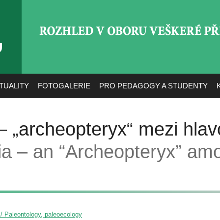
ROZHLED V OBORU VEŠ
TUALITY
FOTOGALERIE
PRO PEDAGOGY A STUDENTY
 „archeopteryx“ mezi hlav
a – an “Archeopteryx” am
 / Paleontology, paleoecology