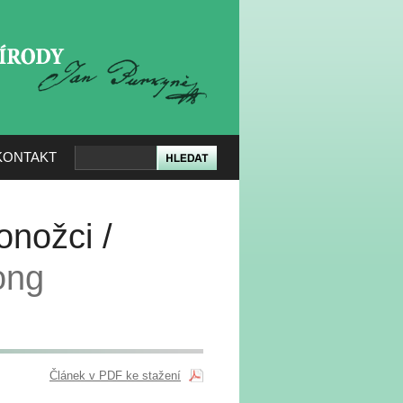
KERÉ PŘÍRODY
KONTAKT
onožci /
ong
Článek v PDF ke stažení