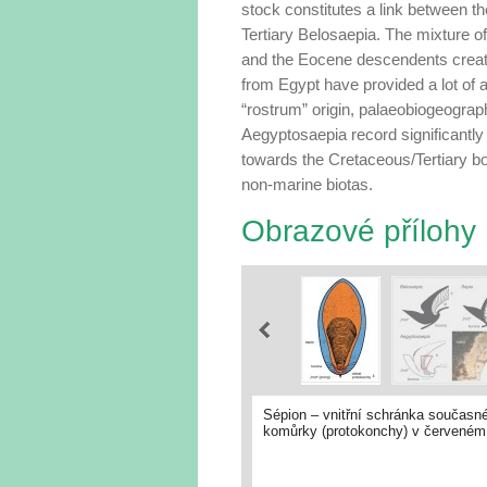
stock constitutes a link between t
Tertiary Belosaepia. The mixture o
and the Eocene descendents create
from Egypt have provided a lot of a
“rostrum” origin, pa­laeobiogeograp
Aegyptosaepia re­cord significantly
towards the Cretaceous/Tertiary bo
non-marine biotas.
Obrazové přílohy
Sépion – vnitřní schránka současné 
komůrky (protokonchy) v červeném 