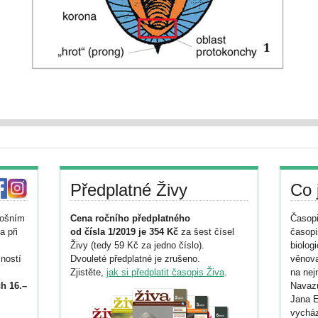
Předplatné Živy
Co 
tošním
Cena ročního předplatného
Časopi
a při
od čísla 1/2019 je 354 Kč
za šest čísel
časopi
Živy (tedy 59 Kč za jedno číslo).
biolog
ností
Dvouleté předplatné je zrušeno.
věnova
Zjistěte,
jak si předplatit časopis Živa
.
na nej
h 16.–
Navazu
Jana E
vycház