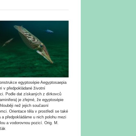
onstrukce egyptosépie Aegyptosaepia
ri v předpokládané životní
ci. Podle dat získaných z dírkovců
aminifera) je zřejmé, že egyptosépie
 hlouběji než jejich současní
mci. Orientace těla v prostředí se také
la a předpokládáme u nich polohu mezi
lou a vodorovnou pozicí. Orig. M.
ťák