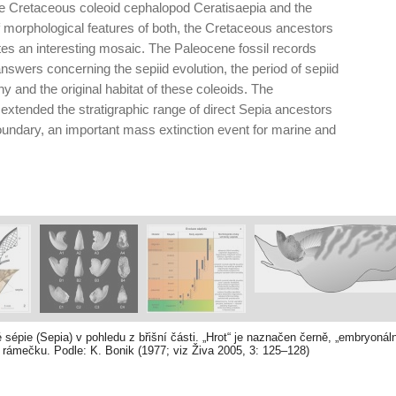
he Cretaceous coleoid ce­phalopod Ceratisaepia and the
f morphological features of both, the Cretaceous ancestors
s an interesting mosaic. The Paleocene fossil records
nswers concerning the sepiid evolution, the period of sepiid
hy and the original habitat of these coleoids. The
 extended the stratigra­phic range of direct Sepia ancestors
undary, an im­portant mass extinction event for marine and
sépie (Sepia) v pohledu z břišní části. „Hrot“ je naznačen černě, „embryonáln
rámečku. Podle: K. Bonik (1977; viz Živa 2005, 3: 125–128)