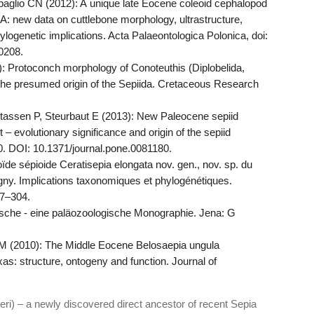
lio CN (2012): A unique late Eocene coleoid cephalopod
A: new data on cuttlebone morphology, ultrastructure,
ylogenetic implications. Acta Palaeontologica Polonica, doi:
.0208.
 Protoconch morphology of Conoteuthis (Diplobelida,
 the presumed origin of the Sepiida. Cretaceous Research
tassen P, Steurbaut E (2013): New Paleocene sepiid
 evolutionary significance and origin of the sepiid
. DOI: 10.1371/journal.pone.0081180.
de sépioide Ceratisepia elongata nov. gen., nov. sp. du
gny. Implications taxonomiques et phylogénétiques.
87–304.
fische - eine paläozoologische Monographie. Jena: G
M (2010): The Middle Eocene Belosaepia ungula
s: structure, ontogeny and function. Journal of
ri) – a newly discovered direct ancestor of recent Sepia