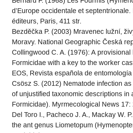
Bernard F. (1968) Les Fourmis (Hymen
d’Europe occidentale et septentrionale.
éditeurs, Paris, 411 str.
Bezděčka P. (2003) Mravenec lužní, živý
Moravy. National Geographic Česká rep
Collingwood C. A. (1976): A provisional l
Formicidae with a key to the worker cas
EOS, Revista española de entomología
Csösz S. (2012) Nematode infection as 
of unjustified taxonomic descriptions i
Formicidae). Myrmecological News 17:
Del Toro I., Pacheco J. A., Mackay W. P
the ant genus Liometopum (Hymenopter