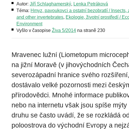
Autor:
Jiří Schlaghamerský
,
Lenka Petráková
Téma:
Hmyz, pavoukovci a ostatní bezobratlí / Insects,
and other invertebrates
,
Ekologie, životní prostředí / Ec
Environment
Vyšlo v časopise
Živa 5/2014
na straně 230
Mravenec lužní (Liometopum microcep
na jižní Moravě (v jihovýchodních Čec
severozápadní hranice svého rozšíření,
dostávalo velké pozornosti mezi český
přírodovědci. Mnohé informace publikov
nebo na internetu však jsou spíše mýty 
druhu se často uvádí, že se rozkládá o
poloostrova do východní Evropy a nejzá