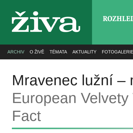
ROZHLE
živa
ARCHIV
O ŽIVĚ
TÉMATA
AKTUALITY
FOTOGALERI
Mravenec lužní – 
European Velvety 
Fact