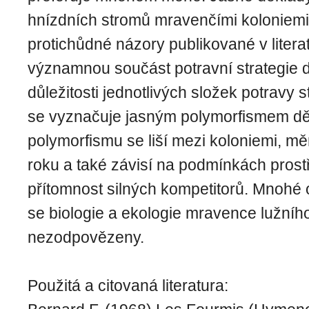
hnízdních stromů mravenčími koloniemi
protichůdné názory publikované v literat
významnou součást potravní strategie d
důležitosti jednotlivých složek potravy s
se vyznačuje jasným polymorfismem děl
polymorfismu se liší mezi koloniemi, m
roku a také závisí na podmínkách prostř
přítomnost silných kompetitorů. Mnohé o
se biologie a ekologie mravence lužního
nezodpovězeny.
Použitá a citovaná literatura: