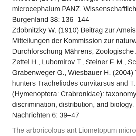
microcephalum PANZ. Wissenschaftlich
Burgenland 38: 136–144
Zdobnitzky W. (1910) Beitrag zur Amei
Mitteilungen der Kommission zur naturw
Durchforschung Mährens, Zoologische 
Zettel H., Lubomirov T., Steiner F. M., Sc
Grabenweger G., Wiesbauer H. (2004)
hunters Tracheliodes curvitarsus and T.
(Hymenoptera: Crabronidae): taxonomy
discrimination, distribution, and biolog
Nachrichten 6: 39–47
The arboricolous ant Liometopum micr