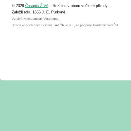
Upozorňujeme, že termín pro odeslání
© 2026
Časopis ŽIVA
– Rozhled v oboru veškeré přírody.
abstraktu přihlášené přednášky nebo
posteru je už 30. června.
Založil roku 1853 J. E. Purkyně.
Vydává Nakladatelství Academia,
Středisko společných činností AV ČR, v. v. i., za podpory Akademie věd ČR.