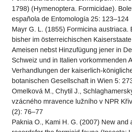
1798) (Hymenoptera. Formicidae). Bolet
española de Entomología 25: 123–124
Mayr G. L. (1855) Formicina austriaca.
bisher im österreichischen Kaiserstaat
Ameisen nebst Hinzufügung jener in Deu
Schweiz und in Italien vorkommenden A
Verhandlungen der kaiserlich-königlich
botanischen Gesellschaft in Wien 5: 2
Omelková M., Chytil J., Schlaghamerský
vzácného mravence lužního v NPR Křivé
(2): 76–77
Paknia O., Kami H. G. (2007) New and a