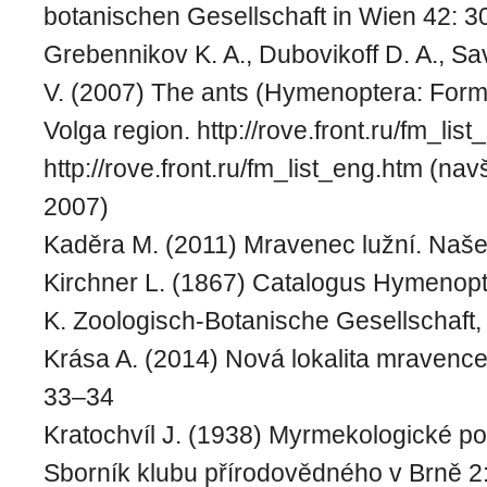
botanischen Gesellschaft in Wien 42: 
Grebennikov K. A., Dubovikoff D. A., Sa
V. (2007) The ants (Hymenoptera: Formi
Volga region. http://rove.front.ru/fm_lis
http://rove.front.ru/fm_list_eng.htm (na
2007)
Kaděra M. (2011) Mravenec lužní. Naše
Kirchner L. (1867) Catalogus Hymenop
K. Zoologisch-Botanische Gesellschaft, 
Krása A. (2014) Nová lokalita mravence 
33–34
Kratochvíl J. (1938) Myrmekologické p
Sborník klubu přírodovědného v Brně 2