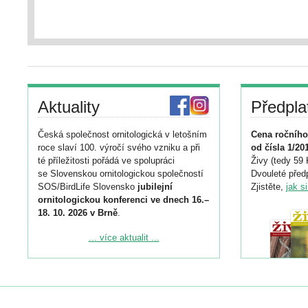
Aktuality
Předpla
Česká společnost ornitologická v letošním
Cena ročního
roce slaví 100. výročí svého vzniku a při
od čísla 1/20
té příležitosti pořádá ve spolupráci
Živy (tedy 59 
se Slovenskou ornitologickou společností
Dvouleté předp
SOS/BirdLife Slovensko
jubilejní
Zjistěte,
jak s
ornitologickou konferenci ve dnech 16.–
18. 10. 2026 v Brně
.
Podrobnější informace ke konferenci
... více aktualit ...
naleznete zde:
https://www.birdlife.cz/konference-2026/
Registrovat se můžete do 6. září.