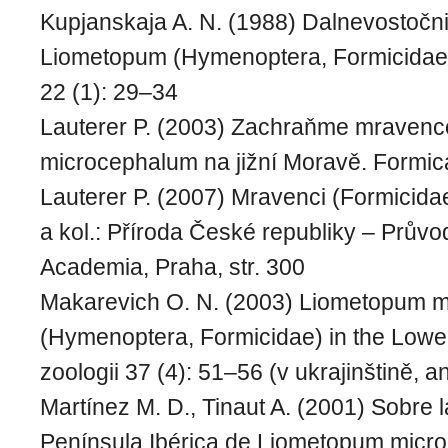
Kupjanskaja A. N. (1988) Dalnevostočnij
Liometopum (Hymenoptera, Formicidae).
22 (1): 29–34
Lauterer P. (2003) Zachraňme mraven
microcephalum na jižní Moravě. Formic
Lauterer P. (2007) Mravenci (Formicidae
a kol.: Příroda České republiky – Průvo
Academia, Praha, str. 300
Makarevich O. N. (2003) Liometopum 
(Hymenoptera, Formicidae) in the Lowe
zoologii 37 (4): 51–56 (v ukrajinštině, a
Martínez M. D., Tinaut A. (2001) Sobre l
Península Ibérica de Liometopum micr