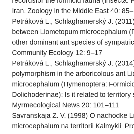
recordsfor the formicid fauna (Insecta:
Iran. Zoology in the Middle East 40: 85
Petráková L., Schlaghamerský J. (2011)
between Liometopum microcephalum (F
other dominant ant species of sympatri
Community Ecology 12: 9–17
Petráková L., Schlaghamerský J. (2014
polymorphism in the arboricolous ant 
microcephalum (Hymenoptera: Formici
Dolichoderinae): Is it related to territory
Myrmecological News 20: 101–111
Savranskaja Z. V. (1998) O nachodke 
microcephalum na territorii Kalmykii. P