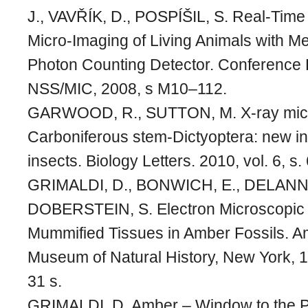
J., VAVŘÍK, D., POSPÍŠIL, S. Real-Tim
Micro-Imaging of Living Animals with Me
Photon Counting Detector. Conference
NSS/MIC, 2008, s M10–112.
GARWOOD, R., SUTTON, M. X-ray micr
Carboniferous stem-Dictyoptera: new ins
insects. Biology Letters. 2010, vol. 6, s
GRIMALDI, D., BONWICH, E., DELANN
DOBERSTEIN, S. Electron Microscopic 
Mummified Tissues in Amber Fossils. A
Museum of Natural History, New York, 1
31 s.
GRIMALDI, D. Amber – Window to the 