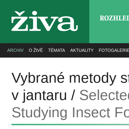
ROZHLE
živa
ARCHIV
O ŽIVĚ
TÉMATA
AKTUALITY
FOTOGALERI
Vybrané metody st
v jantaru /
Selecte
Studying Insect Fo