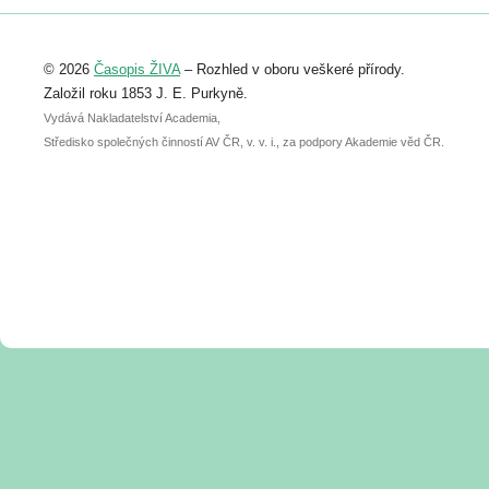
Registrovat se můžete do 6. září.
Upozorňujeme, že termín pro odeslání
© 2026
Časopis ŽIVA
– Rozhled v oboru veškeré přírody.
abstraktu přihlášené přednášky nebo
posteru je už 30. června.
Založil roku 1853 J. E. Purkyně.
Vydává Nakladatelství Academia,
Středisko společných činností AV ČR, v. v. i., za podpory Akademie věd ČR.