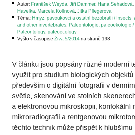
Autor:
František Weyda
,
Jiří Dammer
,
Hana Sehadová
,
Havelka
,
Marcela Kolínová
,
Jitka Pflegerová
Téma:
Hmyz, pavoukovci a ostatní bezobratlí / Insects,
and other invertebrates
,
Paleontologie, paleoekologie /
Paleontology, paleoecology
Vyšlo v časopise
Živa 5/2014
na straně 198
V článku jsou popsány různé moderní te
využít pro studium biologických objektů 
především o digitální fotografii v denní
světle, skenování ve stolních skenerech
a elektronovou mikroskopii, konfokální 
mikroradiografii a rentgenovou mikroto
těchto technik může přispět k hlubšímu 