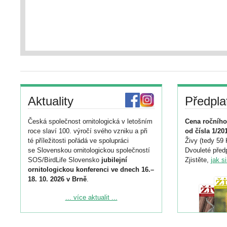
Aktuality
Předpla
Česká společnost ornitologická v letošním
Cena ročního
roce slaví 100. výročí svého vzniku a při
od čísla 1/20
té příležitosti pořádá ve spolupráci
Živy (tedy 59 
se Slovenskou ornitologickou společností
Dvouleté předp
SOS/BirdLife Slovensko
jubilejní
Zjistěte,
jak s
ornitologickou konferenci ve dnech 16.–
18. 10. 2026 v Brně
.
Podrobnější informace ke konferenci
... více aktualit ...
naleznete zde:
https://www.birdlife.cz/konference-2026/