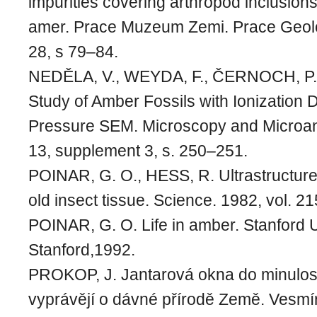
impurities covering arthropod inclusions 
amer. Prace Muzeum Zemi. Prace Geolo
28, s 79–84.
NEDĚLA, V., WEYDA, F., ČERNOCH, P.
Study of Amber Fossils with Ionization D
Pressure SEM. Microscopy and Microana
13, supplement 3, s. 250–251.
POINAR, G. O., HESS, R. Ultrastructure 
old insect tissue. Science. 1982, vol. 2
POINAR, G. O. Life in amber. Stanford U
Stanford,1992.
PROKOP, J. Jantarová okna do minulosti
vyprávějí o dávné přírodě Země. Vesmír.