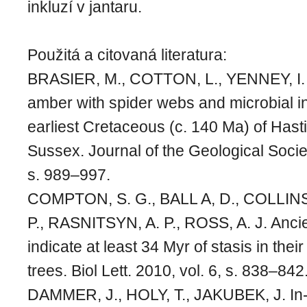
inkluzí v jantaru.
Použitá a citovaná literatura:
BRASIER, M., COTTON, L., YENNEY, I. F
amber with spider webs and microbial i
earliest Cretaceous (c. 140 Ma) of Hast
Sussex. Journal of the Geological Societ
s. 989–997.
COMPTON, S. G., BALL A, D., COLLINS
P., RASNITSYN, A. P., ROSS, A. J. Anci
indicate at least 34 Myr of stasis in thei
trees. Biol Lett. 2010, vol. 6, s. 838–842
DAMMER, J., HOLY, T., JAKUBEK, J. In-v