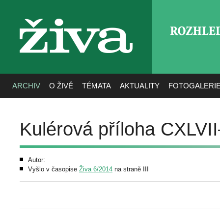
ROZHLE
živa
ARCHIV
O ŽIVĚ
TÉMATA
AKTUALITY
FOTOGALERI
Kulérová příloha CXLVI
Autor:
Vyšlo v časopise
Živa 6/2014
na straně III