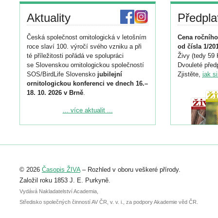
Aktuality
Předpla
Česká společnost ornitologická v letošním
Cena ročního
roce slaví 100. výročí svého vzniku a při
od čísla 1/20
té příležitosti pořádá ve spolupráci
Živy (tedy 59 
se Slovenskou ornitologickou společností
Dvouleté předp
SOS/BirdLife Slovensko
jubilejní
Zjistěte,
jak s
ornitologickou konferenci ve dnech 16.–
18. 10. 2026 v Brně
.
Podrobnější informace ke konferenci
... více aktualit ...
naleznete zde:
https://www.birdlife.cz/konference-2026/
Registrovat se můžete do 6. září.
Upozorňujeme, že termín pro odeslání
© 2026
Časopis ŽIVA
– Rozhled v oboru veškeré přírody.
abstraktu přihlášené přednášky nebo
posteru je už 30. června.
Založil roku 1853 J. E. Purkyně.
Vydává Nakladatelství Academia,
Středisko společných činností AV ČR, v. v. i., za podpory Akademie věd ČR.