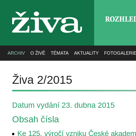
ROZHLE
živa
ARCHIV
O ŽIVĚ
TÉMATA
AKTUALITY
FOTOGALERI
Živa 2/2015
Datum vydání 23. dubna 2015
Obsah čísla
Ke 125. výročí vzniku České akadem