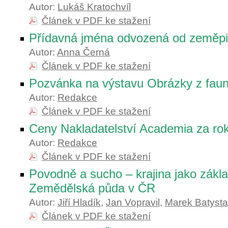
Autor:
Lukáš Kratochvíl
Článek v PDF ke stažení
Přídavná jména odvozená od zeměp
Autor:
Anna Černá
Článek v PDF ke stažení
Pozvánka na výstavu Obrázky z faun
Autor:
Redakce
Článek v PDF ke stažení
Ceny Nakladatelství Academia za ro
Autor:
Redakce
Článek v PDF ke stažení
Povodně a sucho – krajina jako zákla
Zemědělská půda v ČR
Autor:
Jiří Hladík
,
Jan Vopravil
,
Marek Batysta
Článek v PDF ke stažení