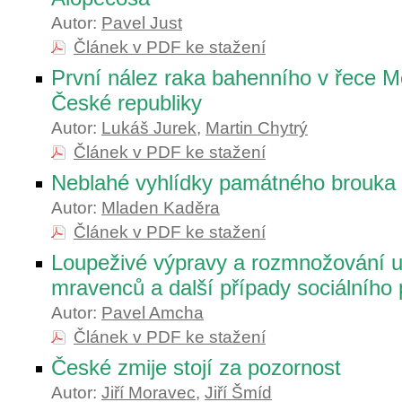
Autor:
Pavel Just
Článek v PDF ke stažení
První nález raka bahenního v řece 
České republiky
Autor:
Lukáš Jurek
,
Martin Chytrý
Článek v PDF ke stažení
Neblahé vyhlídky památného brouka
Autor:
Mladen Kaděra
Článek v PDF ke stažení
Loupeživé výpravy a rozmnožování u
mravenců a další případy sociálního 
Autor:
Pavel Amcha
Článek v PDF ke stažení
České zmije stojí za pozornost
Autor:
Jiří Moravec
,
Jiří Šmíd