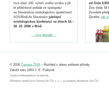
roce slaví 100. výročí svého vzniku a při
od čísla 1/20
té příležitosti pořádá ve spolupráci
Živy (tedy 59 
se Slovenskou ornitologickou společností
Dvouleté předp
SOS/BirdLife Slovensko
jubilejní
Zjistěte,
jak s
ornitologickou konferenci ve dnech 16.–
18. 10. 2026 v Brně
.
Podrobnější informace ke konferenci
... více aktualit ...
naleznete zde:
https://www.birdlife.cz/konference-2026/
Registrovat se můžete do 6. září.
Upozorňujeme, že termín pro odeslání
© 2026
Časopis ŽIVA
– Rozhled v oboru veškeré přírody.
abstraktu přihlášené přednášky nebo
posteru je už 30. června.
Založil roku 1853 J. E. Purkyně.
Vydává Nakladatelství Academia,
Středisko společných činností AV ČR, v. v. i., za podpory Akademie věd ČR.