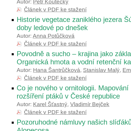
Autor:
Petr Koutecký
Článek v PDF ke stažení
Historie vegetace zaniklého jezera Š
doby ledové po dnešek
Autor:
Anna Potůčková
Článek v PDF ke stažení
Povodně a sucho – krajina jako zákla
Organická hmota a vodní retenční ka
Autor:
Hana Šantrůčková
,
Stanislav Malý
,
Emi
Článek v PDF ke stažení
Co je nového v ornitologii. Mapování
rozšíření ptáků v České republice
Autor:
Karel Šťastný
,
Vladimír Bejček
Článek v PDF ke stažení
Pozoruhodné námluvy našich slíďáků
Alopecosa