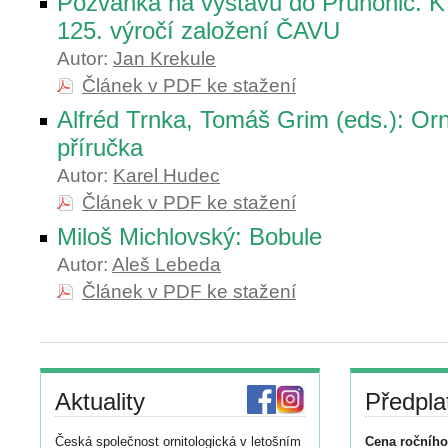
Pozvánka na výstavu do Průhonic. K
125. výročí založení ČAVU
Autor:
Jan Krekule
Článek v PDF ke stažení
Alfréd Trnka, Tomáš Grim (eds.): Orn
příručka
Autor:
Karel Hudec
Článek v PDF ke stažení
Miloš Michlovský: Bobule
Autor:
Aleš Lebeda
Článek v PDF ke stažení
Aktuality
Předpla
Česká společnost ornitologická v letošním
Cena ročního