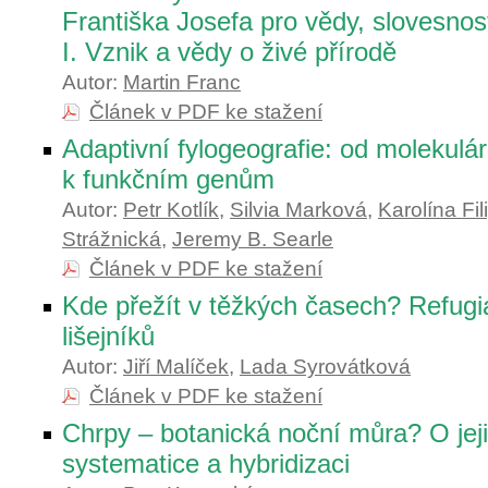
Františka Josefa pro vědy, slovesno
I. Vznik a vědy o živé přírodě
Autor:
Martin Franc
Článek v PDF ke stažení
Adaptivní fylogeografie: od molekulá
k funkčním genům
Autor:
Petr Kotlík
,
Silvia Marková
,
Karolína Fili
Strážnická
,
Jeremy B. Searle
Článek v PDF ke stažení
Kde přežít v těžkých časech? Refugia
lišejníků
Autor:
Jiří Malíček
,
Lada Syrovátková
Článek v PDF ke stažení
Chrpy – botanická noční můra? O jeji
systematice a hybridizaci