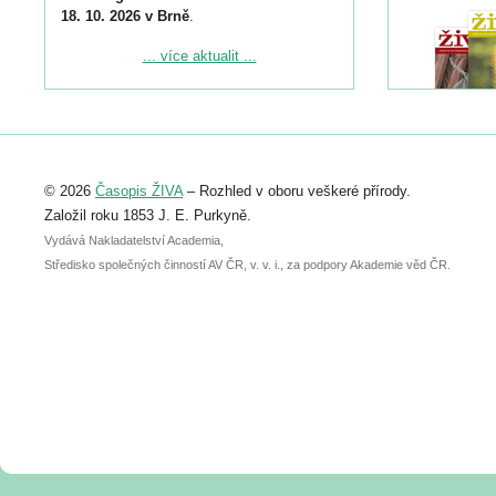
18. 10. 2026 v Brně
.
Podrobnější informace ke konferenci
... více aktualit ...
naleznete zde:
https://www.birdlife.cz/konference-2026/
Registrovat se můžete do 6. září.
Upozorňujeme, že termín pro odeslání
© 2026
Časopis ŽIVA
– Rozhled v oboru veškeré přírody.
abstraktu přihlášené přednášky nebo
posteru je už 30. června.
Založil roku 1853 J. E. Purkyně.
Vydává Nakladatelství Academia,
Středisko společných činností AV ČR, v. v. i., za podpory Akademie věd ČR.