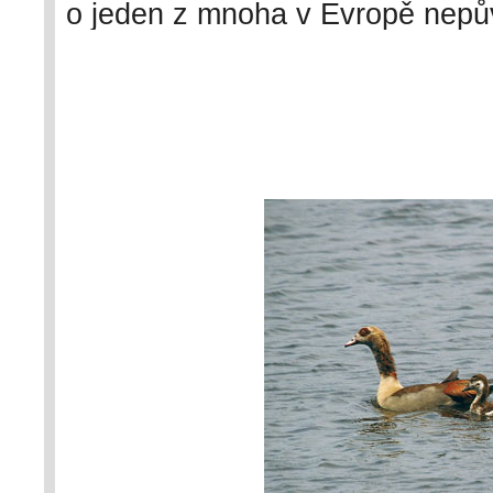
o jeden z mnoha v Evropě nepů
(Anseriformes), jejichž početnos
že začínají v posledních letech 
Nyní probíhající mapování hníz
zhodnotit aktuální stav tohoto 
Foto L. Hlásek