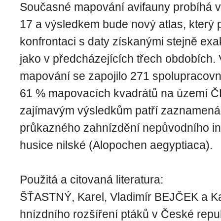
Současné mapování avifauny probíhá v
17 a výsledkem bude nový atlas, který p
konfrontaci s daty získanými stejně e
jako v předcházejících třech obdobích.
mapování se zapojilo 271 spolupracovník
61 % mapovacích kvadrátů na území Č
zajímavým výsledkům patří zaznamenán
průkazného zahnízdění nepůvodního in
husice nilské (Alopochen aegyptiaca).
Použitá a citovaná literatura:
ŠŤASTNÝ, Karel, Vladimír BEJČEK a K
hnízdního rozšíření ptáků v České repu