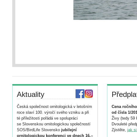
Aktuality
Předpla
Česká společnost ornitologická v letošním
Cena ročního
roce slaví 100. výročí svého vzniku a při
od čísla 1/20
té příležitosti pořádá ve spolupráci
Živy (tedy 59 
se Slovenskou ornitologickou společností
Dvouleté předp
SOS/BirdLife Slovensko
jubilejní
Zjistěte,
jak s
ornitologickou konferenci ve dnech 16.–