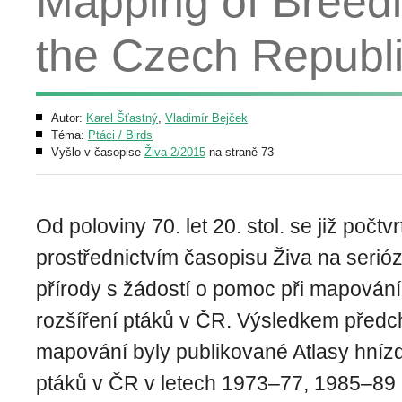
Mapping of Breedin
the Czech Republ
Autor:
Karel Šťastný
,
Vladimír Bejček
Téma:
Ptáci / Birds
Vyšlo v časopise
Živa 2/2015
na straně 73
Od poloviny 70. let 20. stol. se již počt
prostřednictvím časopisu Živa na serió
přírody s žádostí o pomoc při mapování
rozšíření ptáků v ČR. Výsledkem předch
mapování byly publikované Atlasy hnízd
ptáků v ČR v letech 1973–77, 1985–89