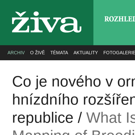
ROZHLE
živa
ARCHIV
O ŽIVĚ
TÉMATA
AKTUALITY
FOTOGALERI
Co je nového v orn
hnízdního rozšíře
republice /
What Is