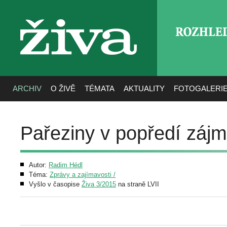
ROZHLE
živa
ARCHIV
O ŽIVĚ
TÉMATA
AKTUALITY
FOTOGALERI
Pařeziny v popředí záj
Autor:
Radim Hédl
Téma:
Zprávy a zajímavosti /
Vyšlo v časopise
Živa 3/2015
na straně LVII