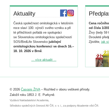
Aktuality
Předpla
Česká společnost ornitologická v letošním
Cena ročního
roce slaví 100. výročí svého vzniku a při
od čísla 1/20
té příležitosti pořádá ve spolupráci
Živy (tedy 59 
se Slovenskou ornitologickou společností
Dvouleté předp
SOS/BirdLife Slovensko
jubilejní
Zjistěte,
jak s
ornitologickou konferenci ve dnech 16.–
18. 10. 2026 v Brně
.
Podrobnější informace ke konferenci
... více aktualit ...
naleznete zde:
https://www.birdlife.cz/konference-2026/
Registrovat se můžete do 6. září.
Upozorňujeme, že termín pro odeslání
© 2026
Časopis ŽIVA
– Rozhled v oboru veškeré přírody.
abstraktu přihlášené přednášky nebo
posteru je už 30. června.
Založil roku 1853 J. E. Purkyně.
Vydává Nakladatelství Academia,
Středisko společných činností AV ČR, v. v. i., za podpory Akademie věd ČR.