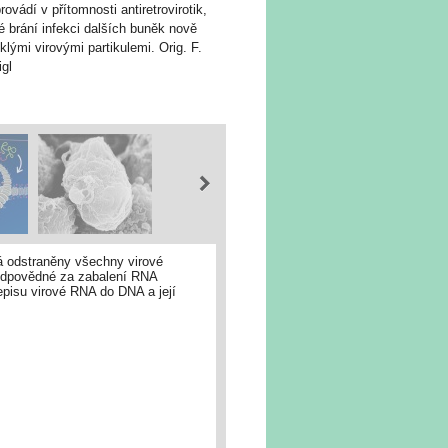
rovádí v přítomnosti antiretrovirotik,
é brání infekci dalších buněk nově
klými virovými partikulemi. Orig. F.
gl
má odstraněny všechny virové
 zodpovědné za zabalení RNA
řepisu virové RNA do DNA a její