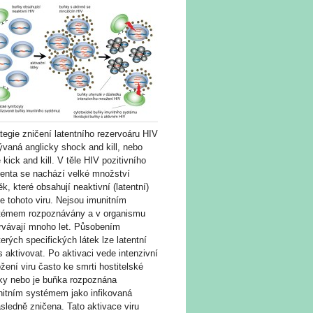
tegie zničení latentního rezervoáru HIV
vaná anglicky shock and kill, nebo
 kick and kill. V těle HIV pozitivního
ienta se nachází velké množství
k, které obsahují neaktivní (latentní)
e tohoto viru. Nejsou imunitním
témem rozpoznávány a v organismu
trvávají mnoho let. Působením
erých specifických látek lze latentní
s aktivovat. Po aktivaci vede intenzivní
ení viru často ke smrti hostitelské
ky nebo je buňka rozpoznána
nitním systémem jako infikovaná
sledně zničena. Tato aktivace viru