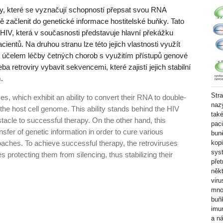
y, které se vyznačují schopností přepsat svou RNA
 začlenit do genetické informace hostitelské buňky. Tato
iru HIV, která v současnosti představuje hlavní překážku
ientů. Na druhou stranu lze této jejich vlastnosti využít
a účelem léčby četných chorob s využitím přístupů genové
eba retroviry vybavit sekvencemi, které zajistí jejich stabilní
.
Stra
, which exhibit an ability to convert their RNA to double-
nazý
the host cell genome. This ability stands be­hind the HIV
také
acle to successful therapy. On the other hand, this
pac
ansfer of genetic information in order to cure various
buně
aches. To achieve successful therapy, the retroviruses
kopi
sys
protecting them from si­lencing, thus stabilizing their
pře
někt
viru
množ
buň
imu
a ná