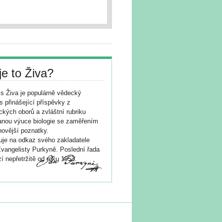
je to Živa?
s Živa je populárně vědecký
s přinášející příspěvky z
ických oborů a zvláštní rubriku
nou výuce biologie se zaměřením
novější poznatky.
je na odkaz svého zakladatele
vangelisty Purkyně. Poslední řada
í nepřetržitě od roku 1953.