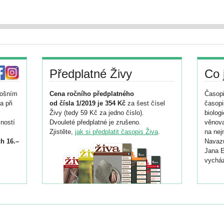
Předplatné Živy
Co 
tošním
Cena ročního předplatného
Časopi
a při
od čísla 1/2019 je 354 Kč
za šest čísel
časopi
Živy (tedy 59 Kč za jedno číslo).
biolog
ností
Dvouleté předplatné je zrušeno.
věnova
Zjistěte,
jak si předplatit časopis Živa
.
na nej
h 16.–
Navazu
Jana E
vycház
i
026/
ní