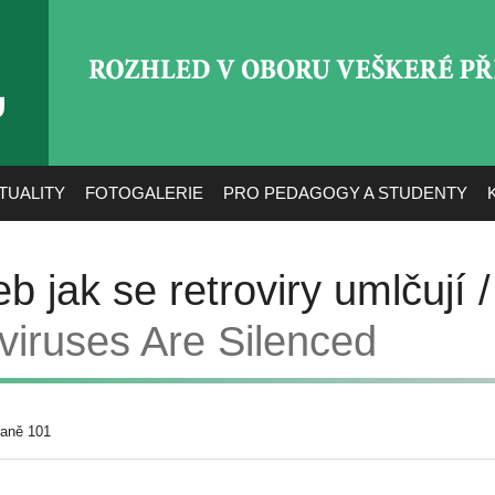
ROZHLED V OBORU VEŠ
TUALITY
FOTOGALERIE
PRO PEDAGOGY A STUDENTY
b jak se retroviry umlčují 
viruses Are Silenced
raně 101