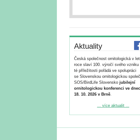
Aktuality
Česká společnost ornitologická v le
roce slaví 100. výročí svého vzniku 
té příležitosti pořádá ve spolupráci
se Slovenskou ornitologickou společ
SOS/BirdLife Slovensko
jubilejní
ornitologickou konferenci ve dnec
18. 10. 2026 v Brně
.
Podrobnější informace ke konferenc
... více aktualit ...
naleznete zde:
https://www.birdlife.cz/konference-2
Registrovat se můžete do 6. září.
Upozorňujeme, že termín pro odeslá