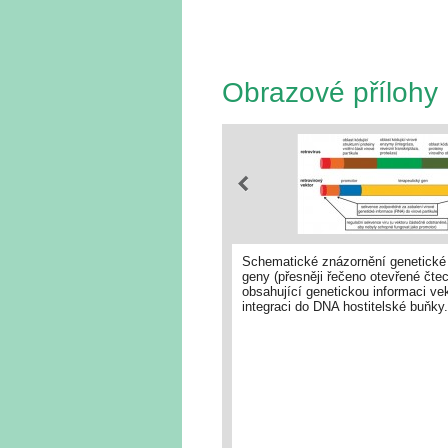
Obrazové přílohy
Schematické znázornění genetické i
geny (přesněji řečeno otevřené čt
obsahující genetickou informaci vek
integraci do DNA hostitelské buňky.