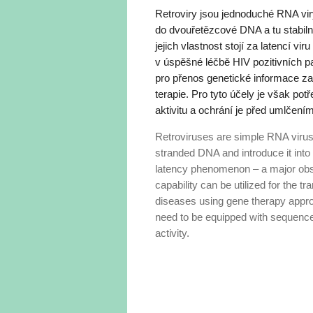
Retroviry jsou jednoduché RNA vir
do dvouřetězcové DNA a tu stabilně
jejich vlastnost stojí za latencí v
v úspěšné léčbě HIV pozitivních pac
pro přenos genetické informace z
terapie. Pro tyto účely je však potř
aktivitu a ochrání je před umlčením
Retroviruses are simple RNA viruses
stranded DNA and introduce it into 
latency phenomenon – a ma­jor obst
capability can be utilized for the tr
diseases using gene therapy appro
need to be equipped with sequences 
activity.