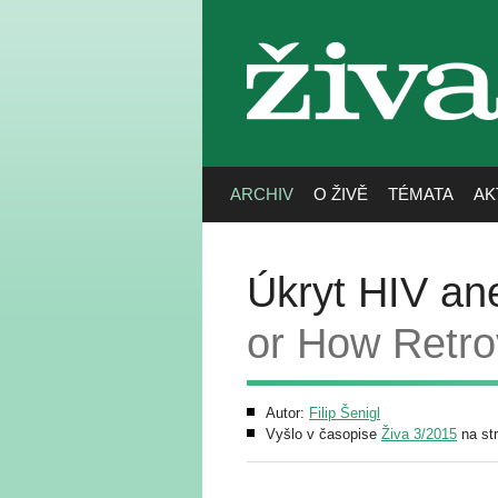
živa
ARCHIV
O ŽIVĚ
TÉMATA
AK
Úkryt HIV ane
or How Retro
Autor:
Filip Šenigl
Vyšlo v časopise
Živa 3/2015
na st