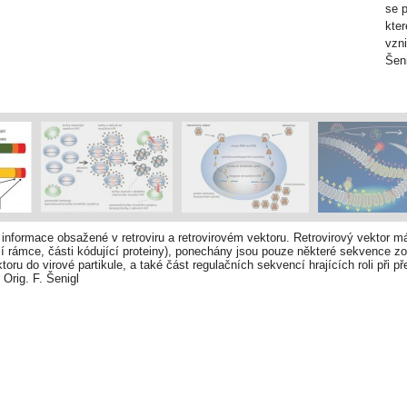
se p
kter
vzni
Šeni
nformace obsažené v retroviru a retro­virovém vektoru. Retrovirový vektor 
ecí rámce, části kódující proteiny), ponechány jsou pouze některé sekvence
toru do virové partikule, a také část regulačních sekvencí hrajících roli při p
 Orig. F. Šenigl