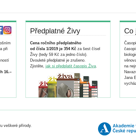
Předplatné Živy
Co 
tošním
Cena ročního předplatného
Časopi
a při
od čísla 1/2019 je 354 Kč
za šest čísel
časopi
Živy (tedy 59 Kč za jedno číslo).
biolog
ností
Dvouleté předplatné je zrušeno.
věnova
Zjistěte,
jak si předplatit časopis Živa
.
na nej
h 16.–
Navazu
Jana E
vycház
i
026/
ní
u veškeré přírody.
o