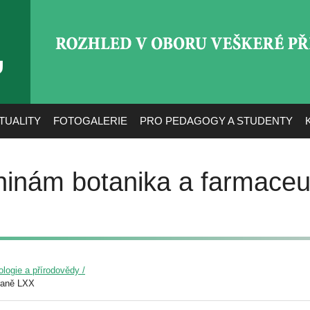
ROZHLED V OBORU VEŠ
TUALITY
FOTOGALERIE
PRO PEDAGOGY A STUDENTY
ninám botanika a farmaceu
ologie a přírodovědy /
raně LXX