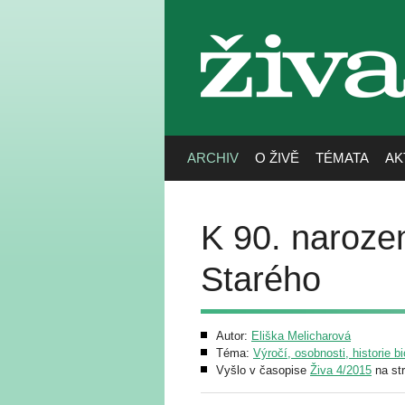
živa
ARCHIV
O ŽIVĚ
TÉMATA
AK
K 90. naroze
Starého
Autor:
Eliška Melicharová
Téma:
Výročí, osobnosti, historie bi
Vyšlo v časopise
Živa 4/2015
na st