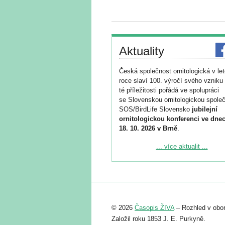
Aktuality
Česká společnost ornitologická v le
roce slaví 100. výročí svého vzniku 
té příležitosti pořádá ve spolupráci
se Slovenskou ornitologickou společ
SOS/BirdLife Slovensko
jubilejní
ornitologickou konferenci ve dnec
18. 10. 2026 v Brně
.
Podrobnější informace ke konferenc
... více aktualit ...
naleznete zde:
https://www.birdlife.cz/konference-2
Registrovat se můžete do 6. září.
Upozorňujeme, že termín pro odeslá
© 2026
Časopis ŽIVA
– Rozhled v obor
abstraktu přihlášené přednášky neb
posteru je už 30. června.
Založil roku 1853 J. E. Purkyně.