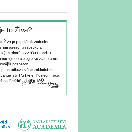
je to Živa?
s Živa je populárně vědecký
s přinášející příspěvky z
ických oborů a zvláštní rubriku
nou výuce biologie se zaměřením
novější poznatky.
je na odkaz svého zakladatele
vangelisty Purkyně. Poslední řada
í nepřetržitě od roku 1953.