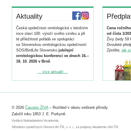
Aktuality
Předpla
Česká společnost ornitologická v letošním
Cena ročního
roce slaví 100. výročí svého vzniku a při
od čísla 1/20
té příležitosti pořádá ve spolupráci
Živy (tedy 59 
se Slovenskou ornitologickou společností
Dvouleté předp
SOS/BirdLife Slovensko
jubilejní
Zjistěte,
jak s
ornitologickou konferenci ve dnech 16.–
18. 10. 2026 v Brně
.
Podrobnější informace ke konferenci
... více aktualit ...
naleznete zde:
https://www.birdlife.cz/konference-2026/
Registrovat se můžete do 6. září.
Upozorňujeme, že termín pro odeslání
© 2026
Časopis ŽIVA
– Rozhled v oboru veškeré přírody.
abstraktu přihlášené přednášky nebo
posteru je už 30. června.
Založil roku 1853 J. E. Purkyně.
Vydává Nakladatelství Academia,
Středisko společných činností AV ČR, v. v. i., za podpory Akademie věd ČR.