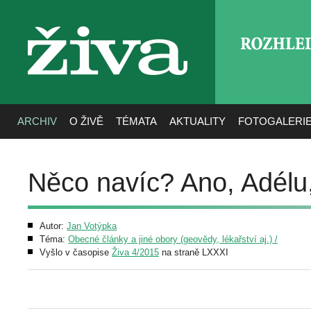
ROZHLE
živa
ARCHIV
O ŽIVĚ
TÉMATA
AKTUALITY
FOTOGALERI
Něco navíc? Ano, Adélu,
Autor:
Jan Votýpka
Téma:
Obecné články a jiné obory (geovědy, lékařství aj.) /
Vyšlo v časopise
Živa 4/2015
na straně LXXXI