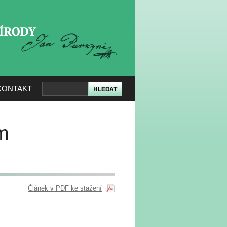
KERÉ PŘÍRODY
KONTAKT
m
Článek v PDF ke stažení