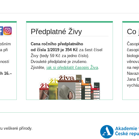
Předplatné Živy
Co 
tošním
Cena ročního předplatného
Časopi
a při
od čísla 1/2019 je 354 Kč
za šest čísel
časopi
Živy (tedy 59 Kč za jedno číslo).
biolog
ností
Dvouleté předplatné je zrušeno.
věnova
Zjistěte,
jak si předplatit časopis Živa
.
na nej
h 16.–
Navazu
Jana E
vycház
i
026/
ní
u veškeré přírody.
o