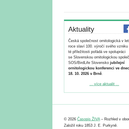
Aktuality
Česká společnost ornitologická v le
roce slaví 100. výročí svého vzniku 
té příležitosti pořádá ve spolupráci
se Slovenskou ornitologickou společ
SOS/BirdLife Slovensko
jubilejní
ornitologickou konferenci ve dnec
18. 10. 2026 v Brně
.
Podrobnější informace ke konferenc
... více aktualit ...
naleznete zde:
https://www.birdlife.cz/konference-2
Registrovat se můžete do 6. září.
Upozorňujeme, že termín pro odeslá
© 2026
Časopis ŽIVA
– Rozhled v obor
abstraktu přihlášené přednášky neb
posteru je už 30. června.
Založil roku 1853 J. E. Purkyně.