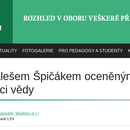
ROZHLED V OBORU VEŠ
TUALITY
FOTOGALERIE
PRO PEDAGOGY A STUDENTY
Alešem Špičákem oceněný
ci vědy
eovědy, lékařství aj.) /
raně LXV