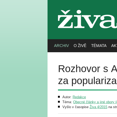
živa
ARCHIV
O ŽIVĚ
TÉMATA
AK
Rozhovor s 
za populariza
Autor:
Redakce
Téma:
Obecné články a jiné obory (g
Vyšlo v časopise
Živa 4/2015
na st