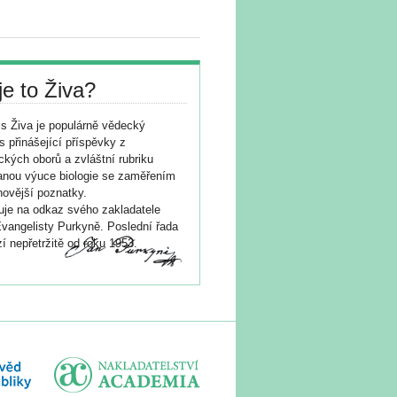
je to Živa?
s Živa je populárně vědecký
s přinášející příspěvky z
ických oborů a zvláštní rubriku
nou výuce biologie se zaměřením
novější poznatky.
je na odkaz svého zakladatele
vangelisty Purkyně. Poslední řada
í nepřetržitě od roku 1953.