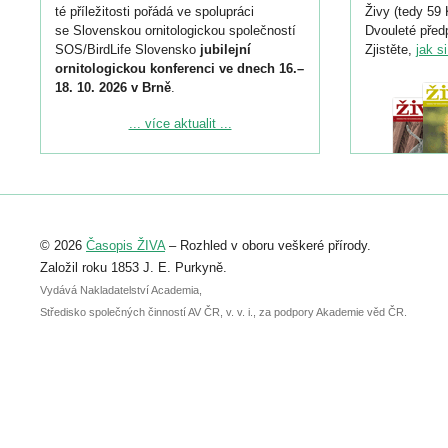
té příležitosti pořádá ve spolupráci
Živy (tedy 59 
se Slovenskou ornitologickou společností
Dvouleté předp
SOS/BirdLife Slovensko
jubilejní
Zjistěte,
jak s
ornitologickou konferenci ve dnech 16.–
18. 10. 2026 v Brně
.
Podrobnější informace ke konferenci
... více aktualit ...
naleznete zde:
https://www.birdlife.cz/konference-2026/
Registrovat se můžete do 6. září.
Upozorňujeme, že termín pro odeslání
© 2026
Časopis ŽIVA
– Rozhled v oboru veškeré přírody.
abstraktu přihlášené přednášky nebo
posteru je už 30. června.
Založil roku 1853 J. E. Purkyně.
Vydává Nakladatelství Academia,
Středisko společných činností AV ČR, v. v. i., za podpory Akademie věd ČR.