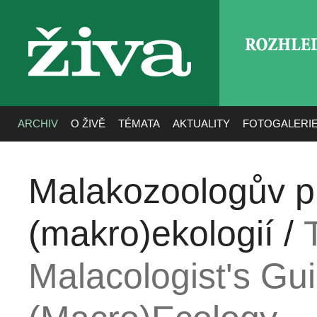
ROZHLE
živa
ARCHIV
O ŽIVĚ
TÉMATA
AKTUALITY
FOTOGALERI
Malakozoologův p
(makro)ekologií /
Malacologist's Gui