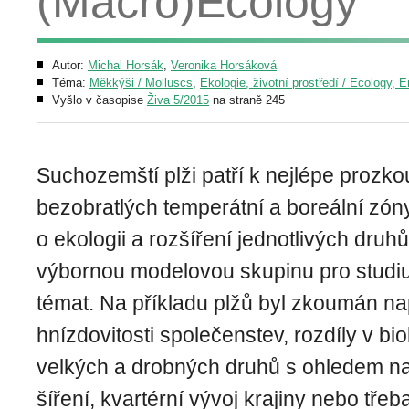
(Macro)Ecology
Autor:
Michal Horsák
,
Veronika Horsáková
Téma:
Měkkýši / Molluscs
,
Ekologie, životní prostředí / Ecology, 
Vyšlo v časopise
Živa 5/2015
na straně 245
Suchozemští plži patří k nejlépe pro
bezobratlých temperátní a boreální zón
o ekologii a rozšíření jednotlivých druhů
výbornou modelovou skupinu pro studi
témat. Na příkladu plžů byl zkoumán n
hnízdovitosti společenstev, rozdíly v biol
velkých a drobných druhů s ohledem na
šíření, kvartérní vývoj krajiny nebo třeba