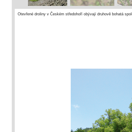
Otevřené droliny v Českém středohoří obývají druhově bohatá spo