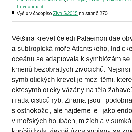
Environment
Vyšlo v časopise
Živa 5/2015
na straně 270
Většina krevet čeledi Palaemonidae obý
a subtropická moře Atlantského, Indick
oceánu se adaptovala k symbiózám se 
kmenů bezobratlých živočichů. Nejširší
symbiotických krevet je mezi těmi, které
ektosymbioticky vázány na těla žahavců
i řada čističů ryb. Známa jsou i podobná
s ostnokožci, ale najdeme je i jako en
v mořských houbách, mlžích a v sumkác
korýšů byla zjevně úzce spojena se zm