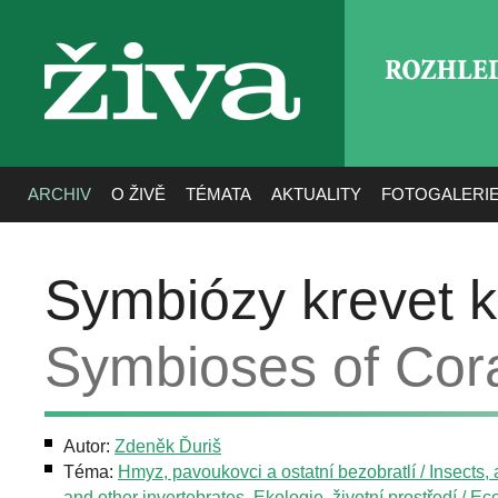
ROZHLE
živa
ARCHIV
O ŽIVĚ
TÉMATA
AKTUALITY
FOTOGALERI
Symbiózy krevet k
Symbioses of Cora
Autor:
Zdeněk Ďuriš
Téma:
Hmyz, pavoukovci a ostatní bezobratlí / Insects,
and other invertebrates
,
Ekologie, životní prostředí / Ec