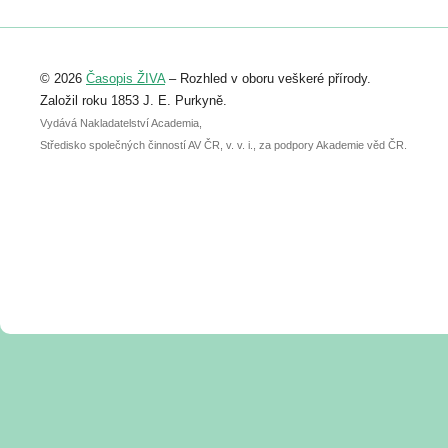
Registrovat se můžete do 6. září.
Upozorňujeme, že termín pro odeslání
© 2026
Časopis ŽIVA
– Rozhled v oboru veškeré přírody.
abstraktu přihlášené přednášky nebo
posteru je už 30. června.
Založil roku 1853 J. E. Purkyně.
Vydává Nakladatelství Academia,
Středisko společných činností AV ČR, v. v. i., za podpory Akademie věd ČR.