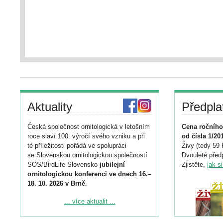
Aktuality
Předpla
Česká společnost ornitologická v letošním
Cena ročního
roce slaví 100. výročí svého vzniku a při
od čísla 1/20
té příležitosti pořádá ve spolupráci
Živy (tedy 59 
se Slovenskou ornitologickou společností
Dvouleté předp
SOS/BirdLife Slovensko
jubilejní
Zjistěte,
jak s
ornitologickou konferenci ve dnech 16.–
18. 10. 2026 v Brně
.
Podrobnější informace ke konferenci
... více aktualit ...
naleznete zde:
https://www.birdlife.cz/konference-2026/