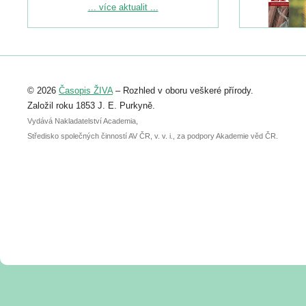
Podrobnější informace ke konferenci
... více aktualit ...
naleznete zde:
https://www.birdlife.cz/konference-2026/
Registrovat se můžete do 6. září.
Upozorňujeme, že termín pro odeslání
© 2026
Časopis ŽIVA
– Rozhled v oboru veškeré přírody.
abstraktu přihlášené přednášky nebo
posteru je už 30. června.
Založil roku 1853 J. E. Purkyně.
Vydává Nakladatelství Academia,
Středisko společných činností AV ČR, v. v. i., za podpory Akademie věd ČR.