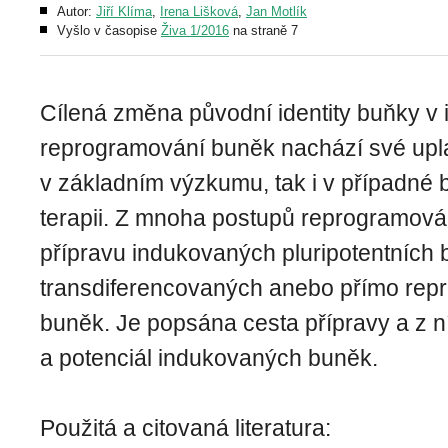
Autor:
Jiří Klíma
,
Irena Lišková
,
Jan Motlík
Vyšlo v časopise
Živa 1/2016
na straně 7
Cílená změna původní identity buňky v id
reprogramování buněk nachází své upla
v základním výzkumu, tak i v případné
terapii. Z mnoha postupů reprogramován
přípravu indukovaných pluripotentních 
transdiferencovaných anebo přímo re
buněk. Je popsána cesta přípravy a z ní
a potenciál indukovaných buněk.
Použitá a citovaná literatura: