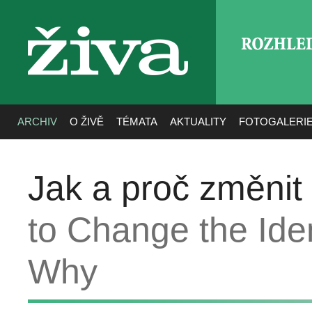
ROZHLE
živa
ARCHIV
O ŽIVĚ
TÉMATA
AKTUALITY
FOTOGALERI
Jak a proč změnit 
to Change the Iden
Why