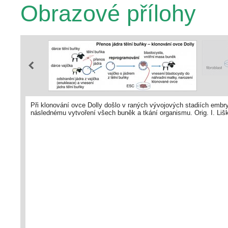
Obrazové přílohy
Při klonování ovce Dolly došlo v raných vývojových stadiích embry
následnému vytvoření všech buněk a tkání organismu. Orig. I. Liš