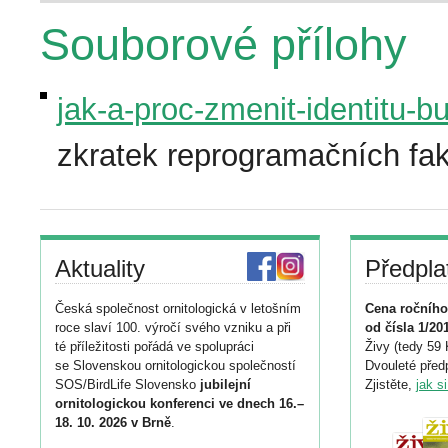
Souborové přílohy
jak-a-proc-zmenit-identitu-b
zkratek reprogramačních fak
Aktuality
Předpla
Česká společnost ornitologická v letošním
Cena ročního
roce slaví 100. výročí svého vzniku a při
od čísla 1/20
té příležitosti pořádá ve spolupráci
Živy (tedy 59 
se Slovenskou ornitologickou společností
Dvouleté předp
SOS/BirdLife Slovensko
jubilejní
Zjistěte,
jak s
ornitologickou konferenci ve dnech 16.–
18. 10. 2026 v Brně
.