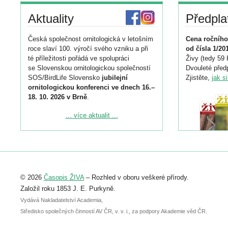
Aktuality
Předpla
Česká společnost ornitologická v letošním
Cena ročního
roce slaví 100. výročí svého vzniku a při
od čísla 1/20
té příležitosti pořádá ve spolupráci
Živy (tedy 59 
se Slovenskou ornitologickou společností
Dvouleté předp
SOS/BirdLife Slovensko
jubilejní
Zjistěte,
jak s
ornitologickou konferenci ve dnech 16.–
18. 10. 2026 v Brně
.
Podrobnější informace ke konferenci
... více aktualit ...
naleznete zde:
https://www.birdlife.cz/konference-2026/
Registrovat se můžete do 6. září.
Upozorňujeme, že termín pro odeslání
© 2026
Časopis ŽIVA
– Rozhled v oboru veškeré přírody.
abstraktu přihlášené přednášky nebo
posteru je už 30. června.
Založil roku 1853 J. E. Purkyně.
Vydává Nakladatelství Academia,
Středisko společných činností AV ČR, v. v. i., za podpory Akademie věd ČR.