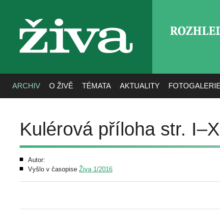
ROZHLE
živa
ARCHIV
O ŽIVĚ
TÉMATA
AKTUALITY
FOTOGALERI
Kulérová příloha str. I–
Autor:
Vyšlo v časopise
Živa 1/2016