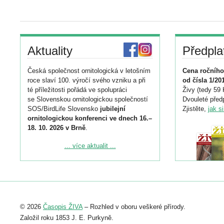
Aktuality
Předpla
Česká společnost ornitologická v letošním
Cena ročního
roce slaví 100. výročí svého vzniku a při
od čísla 1/20
té příležitosti pořádá ve spolupráci
Živy (tedy 59 
se Slovenskou ornitologickou společností
Dvouleté předp
SOS/BirdLife Slovensko
jubilejní
Zjistěte,
jak s
ornitologickou konferenci ve dnech 16.–
18. 10. 2026 v Brně
.
Podrobnější informace ke konferenci
... více aktualit ...
naleznete zde:
https://www.birdlife.cz/konference-2026/
Registrovat se můžete do 6. září.
Upozorňujeme, že termín pro odeslání
© 2026
Časopis ŽIVA
– Rozhled v oboru veškeré přírody.
abstraktu přihlášené přednášky nebo
posteru je už 30. června.
Založil roku 1853 J. E. Purkyně.