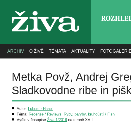
ROZHLE
živa
ARCHIV
O ŽIVĚ
TÉMATA
AKTUALITY
FOTOGALERI
Metka Povž, Andrej Greg
Sladkovodne ribe in pišku
Autor:
Lubomír Hanel
Téma:
Recenze / Reviews
,
Ryby, paryby, kruhoústí / Fish
Vyšlo v časopise
Živa 1/2016
na straně XVII