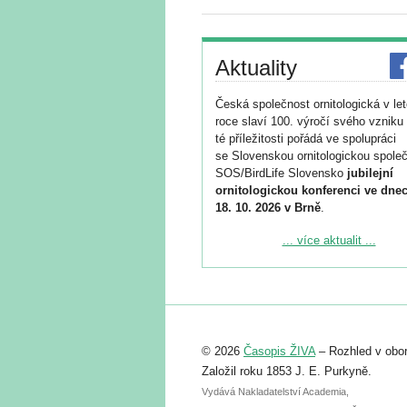
Aktuality
Česká společnost ornitologická v le
roce slaví 100. výročí svého vzniku 
té příležitosti pořádá ve spolupráci
se Slovenskou ornitologickou společ
SOS/BirdLife Slovensko
jubilejní
ornitologickou konferenci ve dnec
18. 10. 2026 v Brně
.
Podrobnější informace ke konferenc
... více aktualit ...
naleznete zde:
https://www.birdlife.cz/konference-2
Registrovat se můžete do 6. září.
Upozorňujeme, že termín pro odeslá
© 2026
Časopis ŽIVA
– Rozhled v obor
abstraktu přihlášené přednášky neb
posteru je už 30. června.
Založil roku 1853 J. E. Purkyně.
Vydává Nakladatelství Academia,