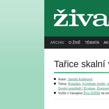
živa
ARCHIV
O ŽIVĚ
TÉMATA
AK
Tařice skaln
Autor:
Jarmila Kubíková
Téma:
Botanika, fyziologie rostlin, 
životní prostředí / Ecology, Enviro
Vyšlo v časopise
Živa 3/2016
na st