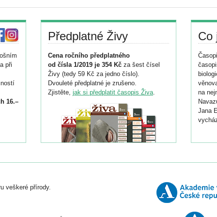
Předplatné Živy
Co 
tošním
Cena ročního předplatného
Časopi
a při
od čísla 1/2019 je 354 Kč
za šest čísel
časopi
Živy (tedy 59 Kč za jedno číslo).
biolog
ností
Dvouleté předplatné je zrušeno.
věnova
Zjistěte,
jak si předplatit časopis Živa
.
na nej
h 16.–
Navazu
Jana E
vycház
i
026/
ní
u veškeré přírody.
o