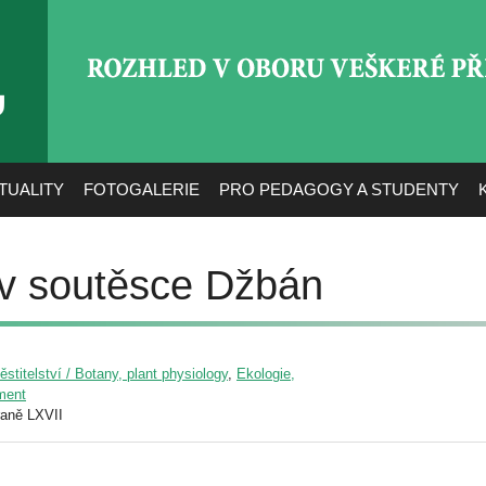
ROZHLED V OBORU VEŠ
TUALITY
FOTOGALERIE
PRO PEDAGOGY A STUDENTY
í v soutěsce Džbán
pěstitelství / Botany, plant physiology
,
Ekologie,
nment
raně LXVII