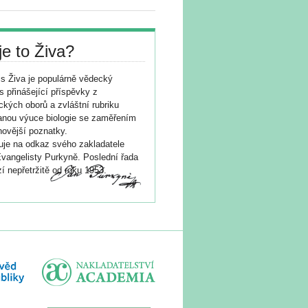
je to Živa?
s Živa je populárně vědecký
s přinášející příspěvky z
ických oborů a zvláštní rubriku
nou výuce biologie se zaměřením
novější poznatky.
je na odkaz svého zakladatele
vangelisty Purkyně. Poslední řada
í nepřetržitě od roku 1953.