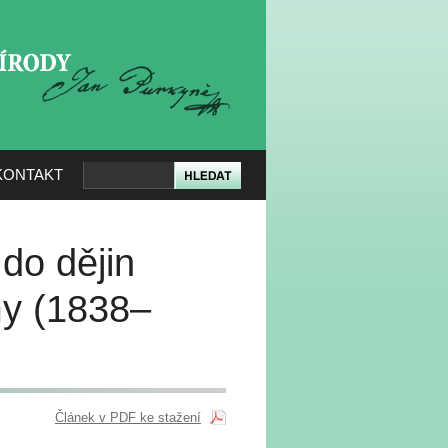
KERÉ PŘÍRODY
KONTAKT
do dějin
my (1838–
Článek v PDF ke stažení