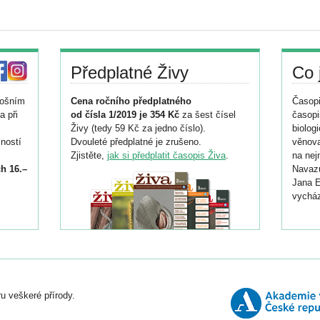
Předplatné Živy
Co 
tošním
Cena ročního předplatného
Časopi
a při
od čísla 1/2019 je 354 Kč
za šest čísel
časopi
Živy (tedy 59 Kč za jedno číslo).
biolog
ností
Dvouleté předplatné je zrušeno.
věnova
Zjistěte,
jak si předplatit časopis Živa
.
na nej
h 16.–
Navazu
Jana E
vycház
i
026/
ní
u veškeré přírody.
o