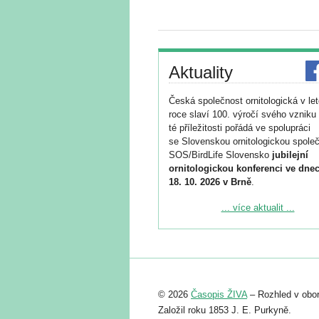
Aktuality
Česká společnost ornitologická v le
roce slaví 100. výročí svého vzniku 
té příležitosti pořádá ve spolupráci
se Slovenskou ornitologickou společ
SOS/BirdLife Slovensko
jubilejní
ornitologickou konferenci ve dnec
18. 10. 2026 v Brně
.
Podrobnější informace ke konferenc
... více aktualit ...
naleznete zde:
https://www.birdlife.cz/konference-2
Registrovat se můžete do 6. září.
Upozorňujeme, že termín pro odeslá
© 2026
Časopis ŽIVA
– Rozhled v obor
abstraktu přihlášené přednášky neb
posteru je už 30. června.
Založil roku 1853 J. E. Purkyně.