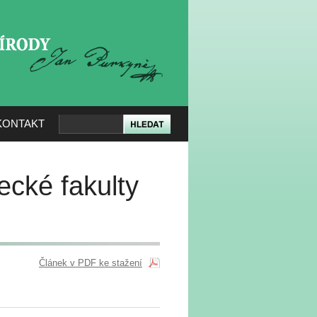
KERÉ PŘÍRODY
KONTAKT
cké fakulty
Článek v PDF ke stažení