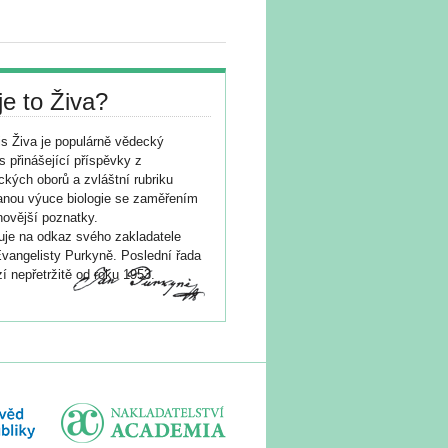
je to Živa?
s Živa je populárně vědecký
s přinášející příspěvky z
ických oborů a zvláštní rubriku
nou výuce biologie se zaměřením
novější poznatky.
je na odkaz svého zakladatele
vangelisty Purkyně. Poslední řada
í nepřetržitě od roku 1953.