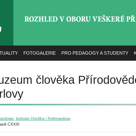
ROZHLED V OBORU VEŠ
TUALITY
FOTOGALERIE
PRO PEDAGOGY A STUDENTY
uzeum člověka Přírodověde
rlovy
opologie, biologie člověka / Anthropology
raně CXXIII