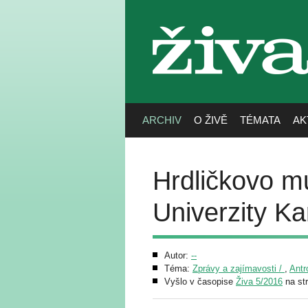
živa
ARCHIV
O ŽIVĚ
TÉMATA
AK
Hrdličkovo m
Univerzity Ka
Autor:
--
Téma:
Zprávy a zajímavosti /
,
Antr
Vyšlo v časopise
Živa 5/2016
na st