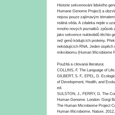
Historie sekvenování lidského ge
Humane Genome Project) a obzvlá
nejsou pouze zajímavým tématem p
reálná věda. A zdaleka nejde o uz
mnoho nových poznatků: způsob za
jako sekvence nukleotidů těchto g
než genů kódujících proteiny. Pře
nekódujících RNA. Jeden úspěch n
mikrobiomu (Human Microbiome Proj
Použitá a citovaná literatura:
COLLINS, F. The Language of Life.
GILBERT, S. F., EPEL, D. Ecologi
of Development, Health, and Evolu
ed.
SULSTON, J., FERRY, G. The Commo
Human Genome. London: Gorgi Bo
The Human Microbiome Project Cons
Human Microbiome. Nature. 2012, 