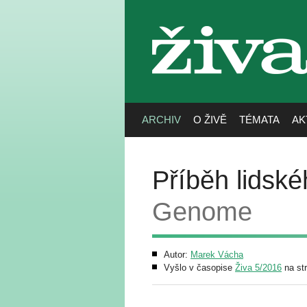
živa
ARCHIV
O ŽIVĚ
TÉMATA
AK
Příběh lidsk
Genome
Autor:
Marek Vácha
Vyšlo v časopise
Živa 5/2016
na st