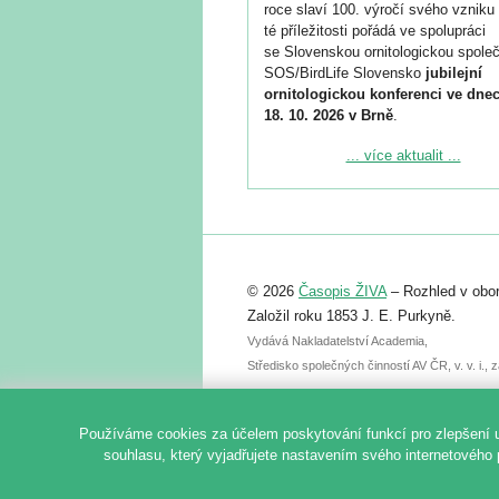
roce slaví 100. výročí svého vzniku 
té příležitosti pořádá ve spolupráci
se Slovenskou ornitologickou společ
SOS/BirdLife Slovensko
jubilejní
ornitologickou konferenci ve dnec
18. 10. 2026 v Brně
.
Podrobnější informace ke konferenc
... více aktualit ...
naleznete zde:
https://www.birdlife.cz/konference-2
Registrovat se můžete do 6. září.
Upozorňujeme, že termín pro odeslá
© 2026
Časopis ŽIVA
– Rozhled v obor
abstraktu přihlášené přednášky neb
posteru je už 30. června.
Založil roku 1853 J. E. Purkyně.
Vydává Nakladatelství Academia,
Středisko společných činností AV ČR, v. v. i.
Používáme cookies za účelem poskytování funkcí pro zlepšení 
souhlasu, který vyjadřujete nastavením svého internetového 