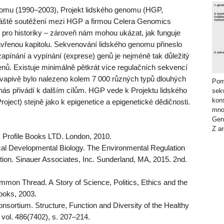
nomu (1990–2003), Projekt lidského genomu (HGP,
ště soutěžení mezi HGP a firmou Celera Genomics
ro historiky – zároveň nám mohou ukázat, jak funguje
avřenou kapitolu. Sekvenování lidského genomu přineslo
pínání a vypínání (exprese) genů je nejméně tak důležitý
enů. Existuje minimálně pětkrát více regulačních sekvencí
kvapivě bylo nalezeno kolem 7 000 různých typů dlouhých
Poma
ás přivádí k dalším cílům. HGP vede k Projektu lidského
sek
kons
ect) stejně jako k epigenetice a epigenetické dědičnosti.
mno
Geno
Z a
 Profile Books LTD. London, 2010.
cal Developmental Biology. The Environmental Regulation
tion. Sinauer Associates, Inc. Sunderland, MA, 2015. 2nd.
n Thread. A Story of Science, Politics, Ethics and the
oks, 2003.
ortium. Structure, Function and Diversity of the Healthy
vol. 486(7402), s. 207–214.