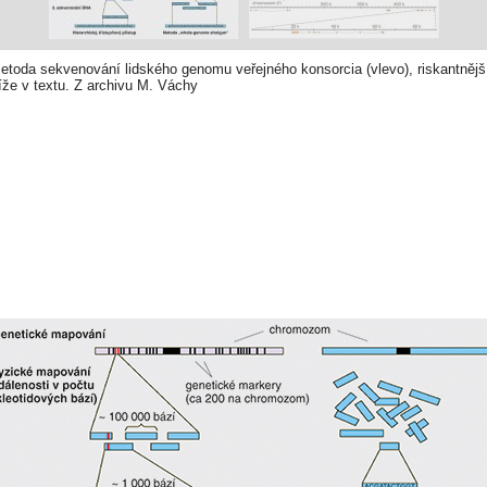
metoda sekvenování lidského genomu veřejného konsorcia (vlevo), riskantněj
íže v textu. Z archivu M. Váchy