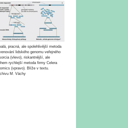
lá, pracná, ale spolehlivější metoda
venování lidského genomu veřejného
orcia (vlevo), riskantnější, ale
hem rychlejší metoda firmy Celera
mics (vpravo). Blíže v textu.
rchivu M. Váchy