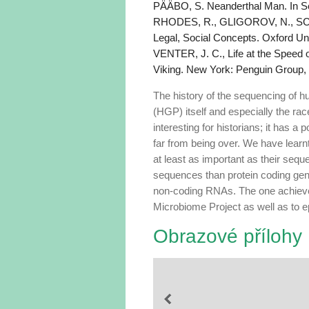
PÄÄBO, S. Neanderthal Man. In S
RHODES, R., GLIGOROV, N., SCHW
Legal, Social Concepts. Oxford Un
VENTER, J. C., Life at the Speed of
Viking. New York: Penguin Group,
The history of the sequencing o
(HGP) itself and especially the r
interesting for historians; it has a
far from being over. We have learn
at least as important as their seque
sequences than protein coding genes
non-coding RNAs. The one achieve
Microbiome Project as well as to e
Obrazové přílohy