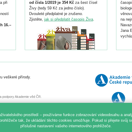
a při
od čísla 1/2019 je 354 Kč
za šest čísel
časopi
Živy (tedy 59 Kč za jedno číslo).
biolog
ností
Dvouleté předplatné je zrušeno.
věnova
Zjistěte,
jak si předplatit časopis Živa
.
na nej
h 16.–
Navazu
Jana E
vycház
i
026/
ní
u veškeré přírody.
o
, za podpory Akademie věd ČR.
uživatelského prostředí – používáme funkce zobrazování videoobsahu a anal
prohlížeče tak, že ukládání těchto cookies umožňuje. Pokud si přejete svůj 
příslušné nastavení vašeho internetového prohlížeče.