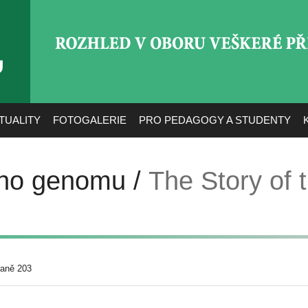
ROZHLED V OBORU VEŠ
TUALITY
FOTOGALERIE
PRO PEDAGOGY A STUDENTY
ého genomu /
The Story of
raně 203