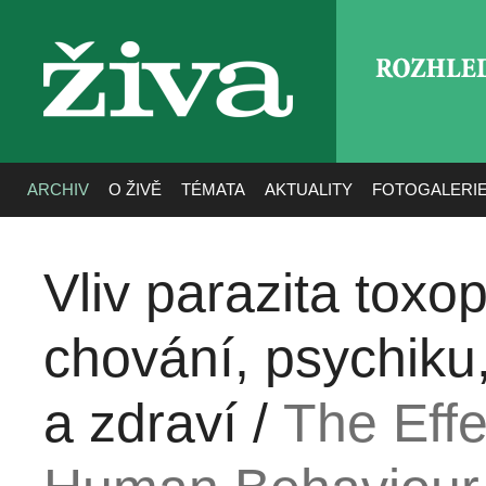
ROZHLE
živa
ARCHIV
O ŽIVĚ
TÉMATA
AKTUALITY
FOTOGALERI
Vliv parazita toxo
chování, psychiku,
a zdraví /
The Eff