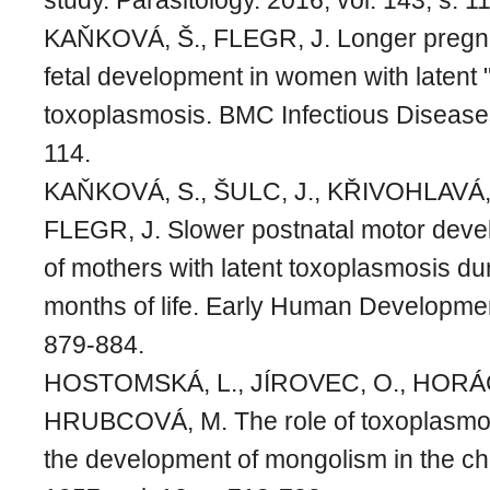
study. Parasitology. 2016, vol. 143, s. 
KAŇKOVÁ, Š., FLEGR, J. Longer pregn
fetal development in women with latent
toxoplasmosis. BMC Infectious Diseases.
114.
KAŇKOVÁ, S., ŠULC, J., KŘIVOHLAVÁ, 
FLEGR, J. Slower postnatal motor devel
of mothers with latent toxoplasmosis duri
months of life. Early Human Development
879-884.
HOSTOMSKÁ, L., JÍROVEC, O., HORÁ
HRUBCOVÁ, M. The role of toxoplasmosi
the development of mongolism in the chi