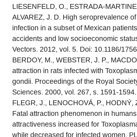
LIESENFELD, O., ESTRADA-MARTINEZ
ALVAREZ, J. D. High seroprevalence of
infection in a subset of Mexican patient
accidents and low socioeconomic status
Vectors. 2012, vol. 5. Doi: 10.1186/175
BERDOY, M., WEBSTER, J. P., MACDON
attraction in rats infected with Toxopla
gondii. Proceedings of the Royal Societ
Sciences. 2000, vol. 267, s. 1591-1594.
FLEGR, J., LENOCHOVÁ, P., HODNÝ, 
Fatal attraction phenomenon in humans
attractiveness increased for Toxoplasm
while decreased for infected women. P