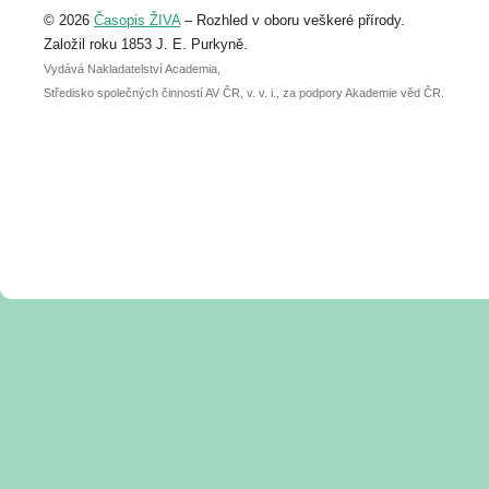
Upozorňujeme, že termín pro odeslání
© 2026
Časopis ŽIVA
– Rozhled v oboru veškeré přírody.
abstraktu přihlášené přednášky nebo
posteru je už 30. června.
Založil roku 1853 J. E. Purkyně.
Vydává Nakladatelství Academia,
Středisko společných činností AV ČR, v. v. i., za podpory Akademie věd ČR.