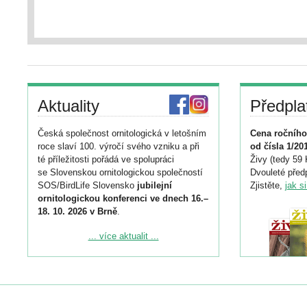
Aktuality
Předpla
Česká společnost ornitologická v letošním
Cena ročního
roce slaví 100. výročí svého vzniku a při
od čísla 1/20
té příležitosti pořádá ve spolupráci
Živy (tedy 59 
se Slovenskou ornitologickou společností
Dvouleté předp
SOS/BirdLife Slovensko
jubilejní
Zjistěte,
jak s
ornitologickou konferenci ve dnech 16.–
18. 10. 2026 v Brně
.
Podrobnější informace ke konferenci
... více aktualit ...
naleznete zde:
https://www.birdlife.cz/konference-2026/
Registrovat se můžete do 6. září.