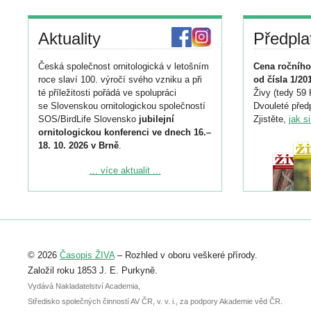
Aktuality
Předpla
Česká společnost ornitologická v letošním
Cena ročního
roce slaví 100. výročí svého vzniku a při
od čísla 1/20
té příležitosti pořádá ve spolupráci
Živy (tedy 59 
se Slovenskou ornitologickou společností
Dvouleté předp
SOS/BirdLife Slovensko
jubilejní
Zjistěte,
jak s
ornitologickou konferenci ve dnech 16.–
18. 10. 2026 v Brně
.
Podrobnější informace ke konferenci
... více aktualit ...
naleznete zde:
https://www.birdlife.cz/konference-2026/
Registrovat se můžete do 6. září.
Upozorňujeme, že termín pro odeslání
© 2026
Časopis ŽIVA
– Rozhled v oboru veškeré přírody.
abstraktu přihlášené přednášky nebo
posteru je už 30. června.
Založil roku 1853 J. E. Purkyně.
Vydává Nakladatelství Academia,
Středisko společných činností AV ČR, v. v. i., za podpory Akademie věd ČR.