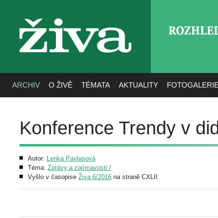
ROZHLE
živa
ARCHIV
O ŽIVĚ
TÉMATA
AKTUALITY
FOTOGALERI
Konference Trendy v did
Autor:
Lenka Pavlasová
Téma:
Zprávy a zajímavosti /
Vyšlo v časopise
Živa 6/2016
na straně CXLII