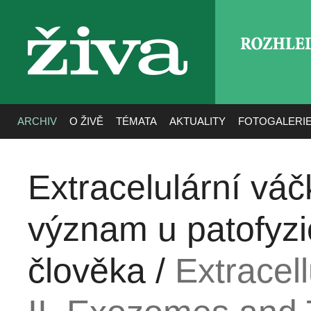
ROZHLE
živa
ARCHIV
O ŽIVĚ
TÉMATA
AKTUALITY
FOTOGALERI
Extracelulární váč
význam u patofyzi
člověka /
Extracell