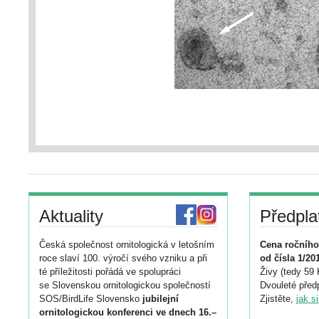
Aktuality
Předpla
Česká společnost ornitologická v letošním
Cena ročního
roce slaví 100. výročí svého vzniku a při
od čísla 1/20
té příležitosti pořádá ve spolupráci
Živy (tedy 59 
se Slovenskou ornitologickou společností
Dvouleté předp
SOS/BirdLife Slovensko
jubilejní
Zjistěte,
jak s
ornitologickou konferenci ve dnech 16.–