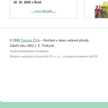
18. 10. 2026 v Brně
.
Podrobnější informace ke konferenci
... více aktualit ...
naleznete zde:
https://www.birdlife.cz/konference-2026/
Registrovat se můžete do 6. září.
Upozorňujeme, že termín pro odeslání
© 2026
Časopis ŽIVA
– Rozhled v oboru veškeré přírody.
abstraktu přihlášené přednášky nebo
posteru je už 30. června.
Založil roku 1853 J. E. Purkyně.
Vydává Nakladatelství Academia,
Středisko společných činností AV ČR, v. v. i., za podpory Akademie věd ČR.