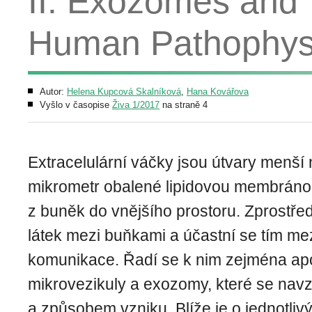
II. Exozomes and 
Human Pathophysi
Autor:
Helena Kupcová Skalníková
,
Hana Kovářova
Vyšlo v časopise
Živa 1/2017
na straně 4
Extracelulární váčky jsou útvary menší
mikrometr obalené lipidovou membráno
z buněk do vnějšího prostoru. Zprostře
látek mezi buňkami a účastní se tím m
komunikace. Řadí se k nim zejména apop
mikrovezikuly a exozomy, které se navzá
a způsobem vzniku. Blíže je o jednotliv