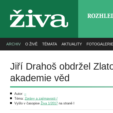
ROZHLE
živa
ARCHIV
O ŽIVĚ
TÉMATA
AKTUALITY
FOTOGALERI
Jiří Drahoš obdržel Zla
akademie věd
Autor:
--
Téma:
Zprávy a zajímavosti /
Vyšlo v časopise
Živa 1/2017
na straně I