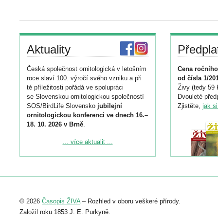
Aktuality
Předpla
Česká společnost ornitologická v letošním
Cena ročního
roce slaví 100. výročí svého vzniku a při
od čísla 1/20
té příležitosti pořádá ve spolupráci
Živy (tedy 59 
se Slovenskou ornitologickou společností
Dvouleté předp
SOS/BirdLife Slovensko
jubilejní
Zjistěte,
jak s
ornitologickou konferenci ve dnech 16.–
18. 10. 2026 v Brně
.
Podrobnější informace ke konferenci
... více aktualit ...
naleznete zde:
https://www.birdlife.cz/konference-2026/
Registrovat se můžete do 6. září.
Upozorňujeme, že termín pro odeslání
© 2026
Časopis ŽIVA
– Rozhled v oboru veškeré přírody.
abstraktu přihlášené přednášky nebo
posteru je už 30. června.
Založil roku 1853 J. E. Purkyně.