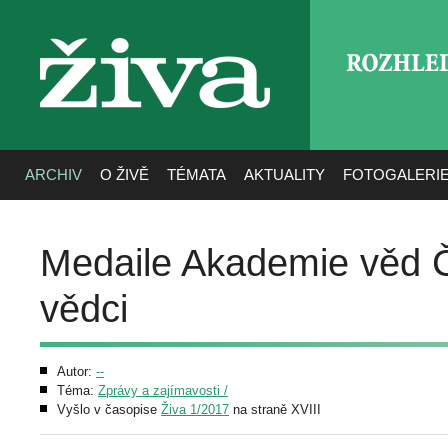
ROZHLE
živa
ARCHIV
O ŽIVĚ
TÉMATA
AKTUALITY
FOTOGALERI
Medaile Akademie věd Č
vědci
Autor:
--
Téma:
Zprávy a zajímavosti /
Vyšlo v časopise
Živa 1/2017
na straně XVIII