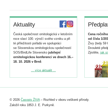
Aktuality
Předpla
Česká společnost ornitologická v letošním
Cena ročního
roce slaví 100. výročí svého vzniku a při
od čísla 1/20
té příležitosti pořádá ve spolupráci
Živy (tedy 59 
se Slovenskou ornitologickou společností
Dvouleté předp
SOS/BirdLife Slovensko
jubilejní
Zjistěte,
jak s
ornitologickou konferenci ve dnech 16.–
18. 10. 2026 v Brně
.
Podrobnější informace ke konferenci
... více aktualit ...
naleznete zde:
https://www.birdlife.cz/konference-2026/
Registrovat se můžete do 6. září.
Upozorňujeme, že termín pro odeslání
© 2026
Časopis ŽIVA
– Rozhled v oboru veškeré přírody.
abstraktu přihlášené přednášky nebo
posteru je už 30. června.
Založil roku 1853 J. E. Purkyně.