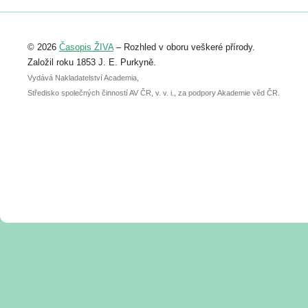
Registrovat se můžete do 6. září.
Upozorňujeme, že termín pro odeslání
© 2026
Časopis ŽIVA
– Rozhled v oboru veškeré přírody.
abstraktu přihlášené přednášky nebo
posteru je už 30. června.
Založil roku 1853 J. E. Purkyně.
Vydává Nakladatelství Academia,
Středisko společných činností AV ČR, v. v. i., za podpory Akademie věd ČR.