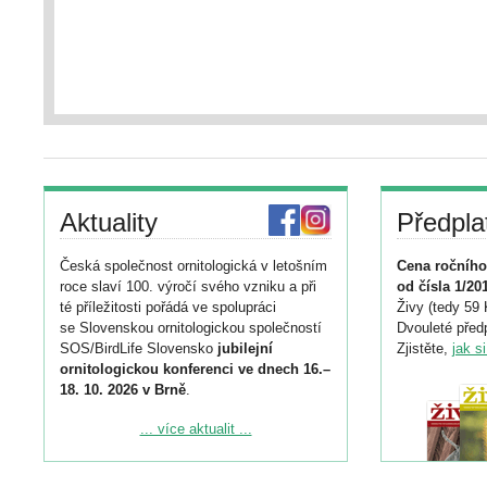
Aktuality
Předpla
Česká společnost ornitologická v letošním
Cena ročního
roce slaví 100. výročí svého vzniku a při
od čísla 1/20
té příležitosti pořádá ve spolupráci
Živy (tedy 59 
se Slovenskou ornitologickou společností
Dvouleté předp
SOS/BirdLife Slovensko
jubilejní
Zjistěte,
jak s
ornitologickou konferenci ve dnech 16.–
18. 10. 2026 v Brně
.
Podrobnější informace ke konferenci
... více aktualit ...
naleznete zde:
https://www.birdlife.cz/konference-2026/