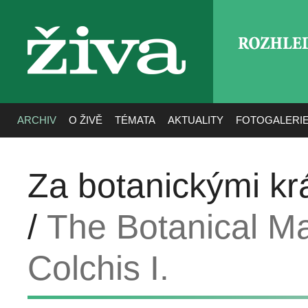
ROZHLE
živa
ARCHIV
O ŽIVĚ
TÉMATA
AKTUALITY
FOTOGALERI
Za botanickými krá
/
The Botanical Ma
Colchis I.