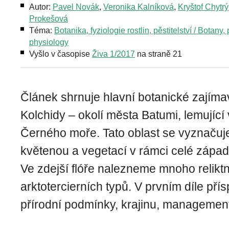
Autor:
Pavel Novák
,
Veronika Kalníková
,
Kryštof Chytrý
Prokešová
Téma:
Botanika, fyziologie rostlin, pěstitelství / Botany, 
physiology
Vyšlo v časopise
Živa 1/2017
na straně 21
Článek shrnuje hlavní botanické zajíma
Kolchidy – okolí města Batumi, lemující
Černého moře. Tato oblast se vyznačuj
květenou a vegetací v rámci celé západ
Ve zdejší flóře nalezneme mnoho relikt
arktotercierních typů. V prvním díle pří
přírodní podmínky, krajinu, managemen