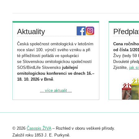
Aktuality
Předpla
Česká společnost ornitologická v letošním
Cena ročního
roce slaví 100. výročí svého vzniku a při
od čísla 1/20
té příležitosti pořádá ve spolupráci
Živy (tedy 59 
se Slovenskou ornitologickou společností
Dvouleté předp
SOS/BirdLife Slovensko
jubilejní
Zjistěte,
jak s
ornitologickou konferenci ve dnech 16.–
18. 10. 2026 v Brně
.
Podrobnější informace ke konferenci
... více aktualit ...
naleznete zde:
https://www.birdlife.cz/konference-2026/
Registrovat se můžete do 6. září.
Upozorňujeme, že termín pro odeslání
© 2026
Časopis ŽIVA
– Rozhled v oboru veškeré přírody.
abstraktu přihlášené přednášky nebo
posteru je už 30. června.
Založil roku 1853 J. E. Purkyně.