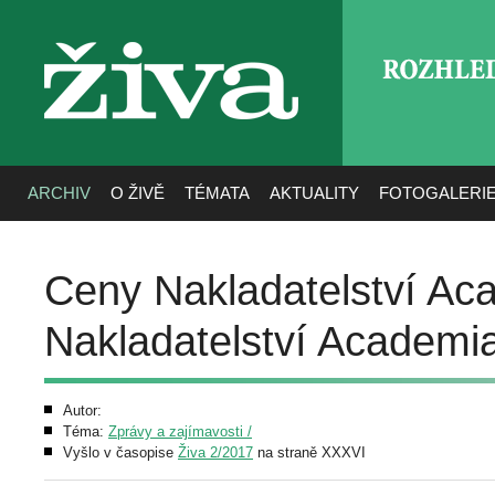
ROZHLE
živa
ARCHIV
O ŽIVĚ
TÉMATA
AKTUALITY
FOTOGALERI
Ceny Nakladatelství Ac
Nakladatelství Academi
Autor:
Téma:
Zprávy a zajímavosti /
Vyšlo v časopise
Živa 2/2017
na straně XXXVI