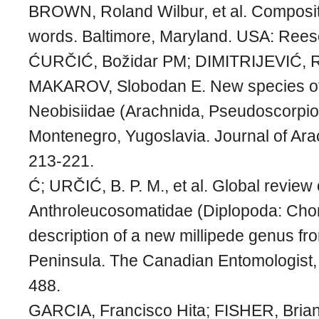
BROWN, Roland Wilbur, et al. Compositio
words. Baltimore, Maryland. USA: Rees
ĆURČIĆ, Božidar PM; DIMITRIJEVIĆ, R
MAKAROV, Slobodan E. New species of
Neobisiidae (Arachnida, Pseudoscorpio
Montenegro, Yugoslavia. Journal of Ara
213-221.
Ć; URČIĆ, B. P. M., et al. Global review
Anthroleucosomatidae (Diplopoda: Cho
description of a new millipede genus fr
Peninsula. The Canadian Entomologist,
488.
GARCIA, Francisco Hita; FISHER, Brian