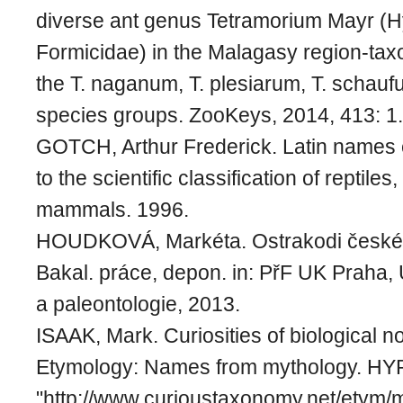
diverse ant genus Tetramorium Mayr (
Formicidae) in the Malagasy region‑tax
the T. naganum, T. plesiarum, T. schaufus
species groups. ZooKeys, 2014, 413: 1.
GOTCH, Arthur Frederick. Latin names 
to the scientific classification of reptiles
mammals. 1996.
HOUDKOVÁ, Markéta. Ostrakodi české 
Bakal. práce, depon. in: PřF UK Praha,
a paleontologie, 2013.
ISAAK, Mark. Curiosities of biological 
Etymology: Names from mythology. H
"http://www.curioustaxonomy.net/etym/m