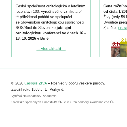
Česká společnost ornitologická v letošním
Cena ročního
roce slaví 100. výročí svého vzniku a při
od čísla 1/20
té příležitosti pořádá ve spolupráci
Živy (tedy 59 
se Slovenskou ornitologickou společností
Dvouleté předp
SOS/BirdLife Slovensko
jubilejní
Zjistěte,
jak s
ornitologickou konferenci ve dnech 16.–
18. 10. 2026 v Brně
.
Podrobnější informace ke konferenci
... více aktualit ...
naleznete zde:
https://www.birdlife.cz/konference-2026/
Registrovat se můžete do 6. září.
Upozorňujeme, že termín pro odeslání
© 2026
Časopis ŽIVA
– Rozhled v oboru veškeré přírody.
abstraktu přihlášené přednášky nebo
posteru je už 30. června.
Založil roku 1853 J. E. Purkyně.
Vydává Nakladatelství Academia,
Středisko společných činností AV ČR, v. v. i., za podpory Akademie věd ČR.