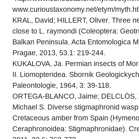
www.curioustaxonomy.net/etym/myth.ht
KRAL, David; HILLERT, Oliver. Three n
close to L. raymondi (Coleoptera: Geotr
Balkan Peninsula. Acta Entomologica Mu
Pragae, 2013, 53.1: 219-244.
KUKALOVA, Ja. Permian insects of Mora
II. Liomopteridea. Sbornik Geologickyc
Paleontologie, 1964, 3: 39-118.
ORTEGA-BLANCO, Jaime; DELCLÒS, X
Michael S. Diverse stigmaphronid wasps
Cretaceous amber from Spain (Hymeno
Ceraphronoidea: Stigmaphronidae). Cr