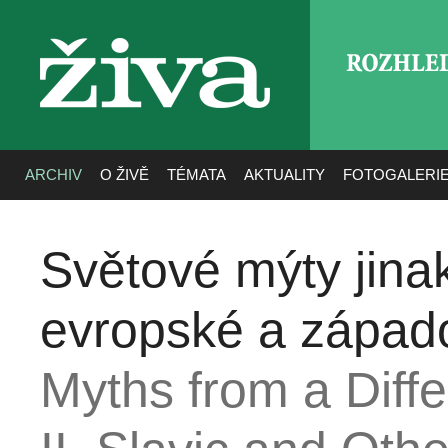
ROZHLE
živa
ARCHIV
O ŽIVĚ
TÉMATA
AKTUALITY
FOTOGALERI
Světové mýty jinak
evropské a západo
Myths from a Diffe