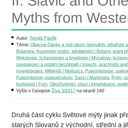
II. Slavic and Ot
Myths from Weste
Autor:
Tomáš Pavlík
Téma:
Obecné články a jiné obory (geovědy, lékařství aj
Botanika, fyziologie rostlin, pěstitelství / Botany, plant 
Mykologie, lichenologie a bryologie / Mycology, licheno
pavoukovci a ostatní bezobratlí / Insects, arachnids and
invertebrates
,
Měkkýši / Molluscs
,
Paleontologie, paleo
Paleontology, paleoecology
,
Savci / Mammals
,
Ryby, p
kruhoústí / Fish
,
Obojživelníci, plazi / Amphibians, repti
Vyšlo v časopise
Živa 3/2017
na straně 140
Druhá část cyklu Světové mýty jinak př
starých Slovanů z východní, střední a j