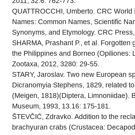
2011, 32.6: 762-773.
QUATTROCCHI, Umberto. CRC World Dic
Names: Common Names, Scientific Na
Synonyms, and Etymology. CRC Press,
SHARMA, Prashant P., et al. Forgotten 
the Philippines and Borneo (Opiliones: 
Zootaxa, 2012, 3280: 29-55.
STARY, Jaroslav. Two new European sp
Dicranomyia Stephens, 1829, related to 
(Meigen, 1818)(Diptera, Limnoniidae). B
Museum, 1993, 13.16: 175-181.
ŠTEVČIĆ, Zdravko. Addition to the reclas
brachyuran crabs (Crustacea: Decapoda