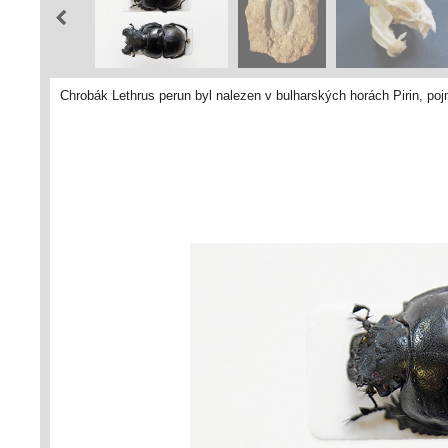
Chrobák Lethrus perun byl nalezen v bulharských horách Pirin, po