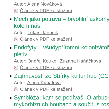
Autor:
Alena Nováková
Článek v PDF ke stažení
Mech jako potrava – bryofilní askom
kolem nás
Autor:
Lukáš Janošík
Článek v PDF ke stažení
Endofyty – všudypřítomní kolonizátoři
pletiv
Autor:
Ondřej Koukol
,
Zuzana Haňáčková
Článek v PDF ke stažení
Zajímavosti ze Sbírky kultur hub (C
Autor:
Alena Kubátová
Článek v PDF ke stažení
Symbióza, kam se podíváš. O arbus
mykorhizních houbách a soužití s ros