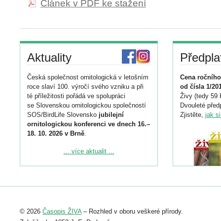
Článek v PDF ke stažení
Aktuality
Předpla
Česká společnost ornitologická v letošním
Cena ročního
roce slaví 100. výročí svého vzniku a při
od čísla 1/20
té příležitosti pořádá ve spolupráci
Živy (tedy 59 
se Slovenskou ornitologickou společností
Dvouleté předp
SOS/BirdLife Slovensko
jubilejní
Zjistěte,
jak s
ornitologickou konferenci ve dnech 16.–
18. 10. 2026 v Brně
.
Podrobnější informace ke konferenci
... více aktualit ...
naleznete zde:
https://www.birdlife.cz/konference-2026/
Registrovat se můžete do 6. září.
Upozorňujeme, že termín pro odeslání
© 2026
Časopis ŽIVA
– Rozhled v oboru veškeré přírody.
abstraktu přihlášené přednášky nebo