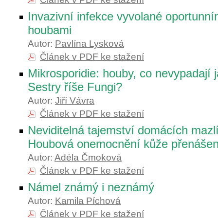
Invazivní infekce vyvolané oportunní
houbami
Autor:
Pavlína Lysková
Článek v PDF ke stažení
Mikrosporidie: houby, co nevypadají 
Sestry říše Fungi?
Autor:
Jiří Vávra
Článek v PDF ke stažení
Neviditelná tajemství domácích mazl
Houbová onemocnění kůže přenášená
Autor:
Adéla Čmoková
Článek v PDF ke stažení
Námel známý i neznámý
Autor:
Kamila Píchová
Článek v PDF ke stažení