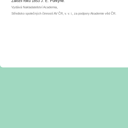
posteru je už 30. června.
Založil roku 1853 J. E. Purkyně.
Vydává Nakladatelství Academia,
Středisko společných činností AV ČR, v. v. i., za podpory Akademie věd ČR.