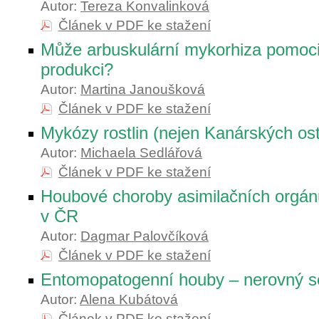
Autor:
Tereza Konvalinková
Článek v PDF ke stažení
Může arbuskulární mykorhiza pomoc
produkci?
Autor:
Martina Janoušková
Článek v PDF ke stažení
Mykózy rostlin (nejen Kanárských os
Autor:
Michaela Sedlářová
Článek v PDF ke stažení
Houbové choroby asimilačních orgán
v ČR
Autor:
Dagmar Palovčíková
Článek v PDF ke stažení
Entomopatogenní houby – nerovný s
Autor:
Alena Kubátová
Článek v PDF ke stažení