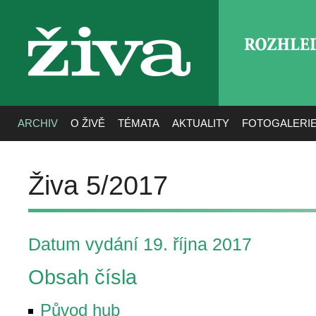
ROZHLE
živa
ARCHIV
O ŽIVĚ
TÉMATA
AKTUALITY
FOTOGALERI
Živa 5/2017
Datum vydání 19. října 2017
Obsah čísla
Původ hub