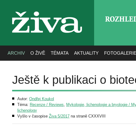
ROZHLE
živa
ARCHIV
O ŽIVĚ
TÉMATA
AKTUALITY
FOTOGALERI
Ještě k publikaci o biot
Autor:
Ondřej Koukol
Téma:
Recenze / Reviews
,
Mykologie, lichenologie a bryologie / M
lichenology
Vyšlo v časopise
Živa 5/2017
na straně CXXXVIII