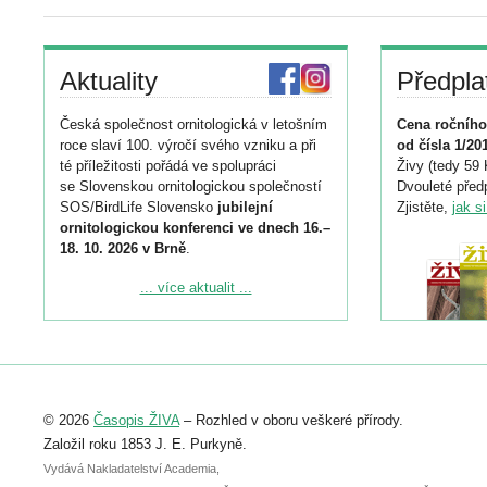
Aktuality
Předpla
Česká společnost ornitologická v letošním
Cena ročního
roce slaví 100. výročí svého vzniku a při
od čísla 1/20
té příležitosti pořádá ve spolupráci
Živy (tedy 59 
se Slovenskou ornitologickou společností
Dvouleté předp
SOS/BirdLife Slovensko
jubilejní
Zjistěte,
jak s
ornitologickou konferenci ve dnech 16.–
18. 10. 2026 v Brně
.
Podrobnější informace ke konferenci
... více aktualit ...
naleznete zde:
https://www.birdlife.cz/konference-2026/
Registrovat se můžete do 6. září.
Upozorňujeme, že termín pro odeslání
© 2026
Časopis ŽIVA
– Rozhled v oboru veškeré přírody.
abstraktu přihlášené přednášky nebo
posteru je už 30. června.
Založil roku 1853 J. E. Purkyně.
Vydává Nakladatelství Academia,