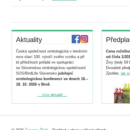
Aktuality
Předpla
Česká společnost ornitologická v letošním
Cena ročního
roce slaví 100. výročí svého vzniku a při
od čísla 1/20
té příležitosti pořádá ve spolupráci
Živy (tedy 59 
se Slovenskou ornitologickou společností
Dvouleté předp
SOS/BirdLife Slovensko
jubilejní
Zjistěte,
jak s
ornitologickou konferenci ve dnech 16.–
18. 10. 2026 v Brně
.
Podrobnější informace ke konferenci
... více aktualit ...
naleznete zde:
https://www.birdlife.cz/konference-2026/
Registrovat se můžete do 6. září.
Upozorňujeme, že termín pro odeslání