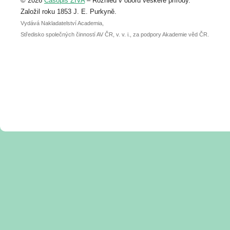
© 2026
Časopis ŽIVA
– Rozhled v oboru veškeré přírody.
abstraktu přihlášené přednášky nebo
posteru je už 30. června.
Založil roku 1853 J. E. Purkyně.
Vydává Nakladatelství Academia,
Středisko společných činností AV ČR, v. v. i., za podpory Akademie věd ČR.