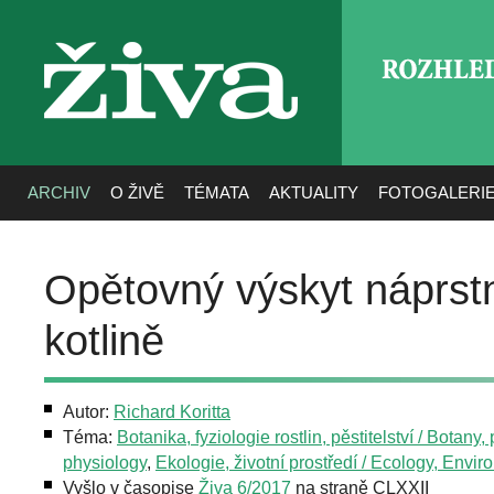
ROZHLE
živa
ARCHIV
O ŽIVĚ
TÉMATA
AKTUALITY
FOTOGALERI
Opětovný výskyt náprst
kotlině
Autor:
Richard Koritta
Téma:
Botanika, fyziologie rostlin, pěstitelství / Botany, 
physiology
,
Ekologie, životní prostředí / Ecology, Envi
Vyšlo v časopise
Živa 6/2017
na straně CLXXII