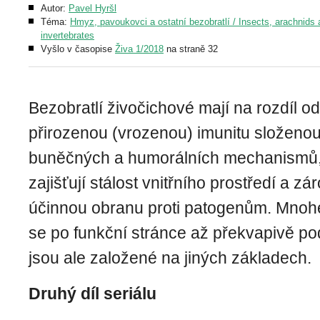
Autor:
Pavel Hyršl
Téma:
Hmyz, pavoukovci a ostatní bezobratlí / Insects, arachnids 
invertebrates
Vyšlo v časopise
Živa 1/2018
na straně 32
Bezobratlí živočichové mají na rozdíl o
přirozenou (vrozenou) imunitu složenou 
buněčných a humorálních mechanismů, 
zajišťují stálost vnitřního prostředí a z
účinnou obranu proti patogenům. Mnohé
se po funkční stránce až překvapivě po
jsou ale založené na jiných základech.
Druhý díl seriálu