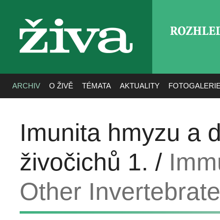
ROZHLE
živa
ARCHIV
O ŽIVĚ
TÉMATA
AKTUALITY
FOTOGALERI
Imunita hmyzu a d
živočichů 1. /
Immu
Other Invertebrate