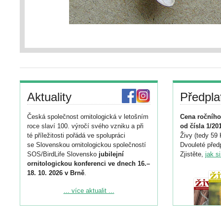
Aktuality
Předpla
Česká společnost ornitologická v letošním
Cena ročního
roce slaví 100. výročí svého vzniku a při
od čísla 1/20
té příležitosti pořádá ve spolupráci
Živy (tedy 59 
se Slovenskou ornitologickou společností
Dvouleté předp
SOS/BirdLife Slovensko
jubilejní
Zjistěte,
jak s
ornitologickou konferenci ve dnech 16.–
18. 10. 2026 v Brně
.
Podrobnější informace ke konferenci
... více aktualit ...
naleznete zde:
https://www.birdlife.cz/konference-2026/