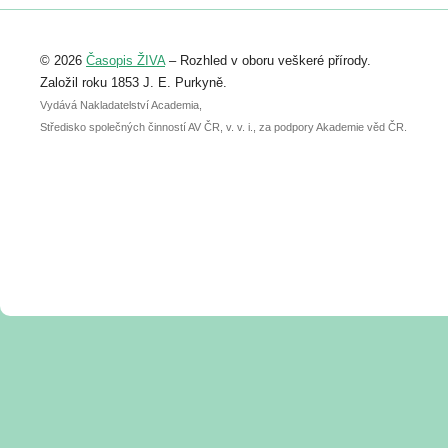
Registrovat se můžete do 6. září.
Upozorňujeme, že termín pro odeslání
© 2026
Časopis ŽIVA
– Rozhled v oboru veškeré přírody.
abstraktu přihlášené přednášky nebo
posteru je už 30. června.
Založil roku 1853 J. E. Purkyně.
Vydává Nakladatelství Academia,
Středisko společných činností AV ČR, v. v. i., za podpory Akademie věd ČR.