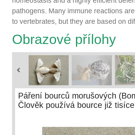
homeostasis and a highly efficient defe
pathogens. Many immune reactions are f
to vertebrates, but they are based on di
Obrazové přílohy
Páření bourců morušových (Bomb
Člověk používá bource již tisíce
materiálu, jehož vlastnosti stá
morušový byl vyšlechtěn člověke
Hyršl