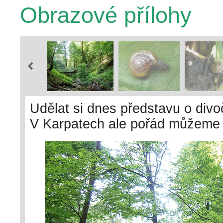
Obrazové přílohy
Udělat si dnes představu o divo
V Karpatech ale pořád můžeme n
ovlivněna zcela minimálně. Tak
na východě Slovenska. Na snímk
Foto L. Juřičková