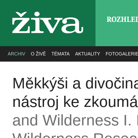
ROZHLE
živa
ARCHIV
O ŽIVĚ
TÉMATA
AKTUALITY
FOTOGALERI
Měkkýši a divočina
nástroj ke zkoumá
and Wilderness I. 