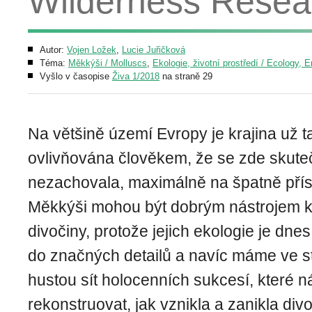
Wilderness Resea
Autor:
Vojen Ložek
,
Lucie Juřičková
Téma:
Měkkýši / Molluscs
,
Ekologie, životní prostředí / Ecology, 
Vyšlo v časopise
Živa 1/2018
na straně 29
Na většině území Evropy je krajina už 
ovlivňována člověkem, že se zde skute
nezachovala, maximálně na špatně přís
Měkkýši mohou být dobrým nástrojem 
divočiny, protože jejich ekologie je dn
do značných detailů a navíc máme ve s
hustou sít holocenních sukcesí, které 
rekonstruovat, jak vznikla a zanikla div