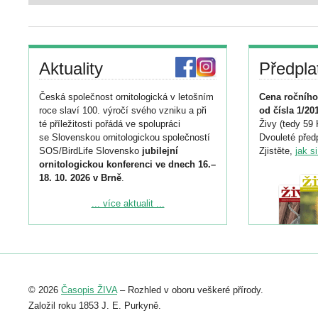
Aktuality
Předpla
Česká společnost ornitologická v letošním
Cena ročního
roce slaví 100. výročí svého vzniku a při
od čísla 1/20
té příležitosti pořádá ve spolupráci
Živy (tedy 59 
se Slovenskou ornitologickou společností
Dvouleté předp
SOS/BirdLife Slovensko
jubilejní
Zjistěte,
jak s
ornitologickou konferenci ve dnech 16.–
18. 10. 2026 v Brně
.
Podrobnější informace ke konferenci
... více aktualit ...
naleznete zde:
https://www.birdlife.cz/konference-2026/
Registrovat se můžete do 6. září.
Upozorňujeme, že termín pro odeslání
© 2026
Časopis ŽIVA
– Rozhled v oboru veškeré přírody.
abstraktu přihlášené přednášky nebo
posteru je už 30. června.
Založil roku 1853 J. E. Purkyně.