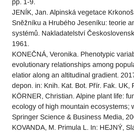
pp. 1-9.
JENÍK, Jan. Alpinská vegetace Krkonoš
Sněžníku a Hrubého Jeseníku: teorie 
systémů. Nakladatelství Českoslovens
1961.
KONEČNÁ, Veronika. Phenotypic variabi
evolutionary relationships among popula
elatior along an altitudinal gradient. 2017
depon. in: Knih. Kat. Bot. Přír. Fak. UK,
KÖRNER, Christian. Alpine plant life: fun
ecology of high mountain ecosystems; w
Springer Science & Business Media, 20
KOVANDA, M. Primula L. In: HEJNÝ, Sl