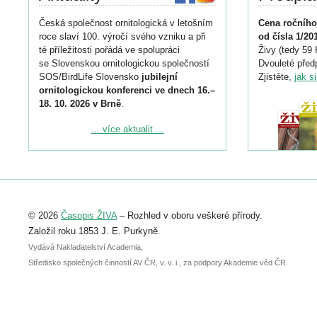
Česká společnost ornitologická v letošním
Cena ročního
roce slaví 100. výročí svého vzniku a při
od čísla 1/20
té příležitosti pořádá ve spolupráci
Živy (tedy 59 
se Slovenskou ornitologickou společností
Dvouleté předp
SOS/BirdLife Slovensko
jubilejní
Zjistěte,
jak s
ornitologickou konferenci ve dnech 16.–
18. 10. 2026 v Brně
.
Podrobnější informace ke konferenci
... více aktualit ...
naleznete zde:
https://www.birdlife.cz/konference-2026/
Registrovat se můžete do 6. září.
Upozorňujeme, že termín pro odeslání
© 2026
Časopis ŽIVA
– Rozhled v oboru veškeré přírody.
abstraktu přihlášené přednášky nebo
posteru je už 30. června.
Založil roku 1853 J. E. Purkyně.
Vydává Nakladatelství Academia,
Středisko společných činností AV ČR, v. v. i., za podpory Akademie věd ČR.