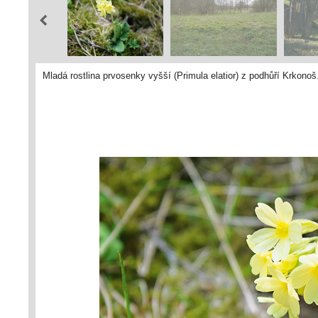
Mladá rostlina prvosenky vyšší (Primula elatior) z podhůří Krkono