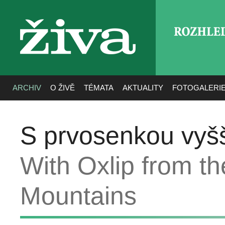
ROZHLE
živa
ARCHIV
O ŽIVĚ
TÉMATA
AKTUALITY
FOTOGALERI
S prvosenkou vyšší
With Oxlip from th
Mountains