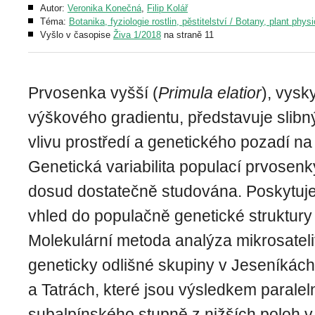
Autor:
Veronika Konečná
,
Filip Kolář
Téma:
Botanika, fyziologie rostlin, pěstitelství / Botany, plant phys
Vyšlo v časopise
Živa 1/2018
na straně 11
Prvosenka vyšší (
Primula elatior
), vysk
výškového gradientu, představuje slibn
vlivu prostředí a genetického pozadí na 
Genetická variabilita populací prvosenk
dosud dostatečně studována. Poskytuje
vhled do populačně genetické struktury
Molekulární metoda analýza mikrosatelitů 
geneticky odlišné skupiny v Jeseníkác
a Tatrách, které jsou výsledkem paralel
subalpínského stupně z nižších poloh v 