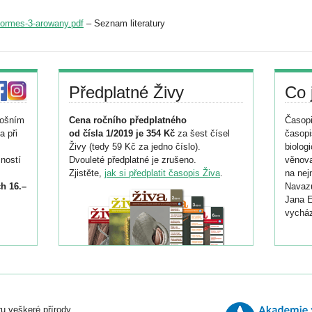
formes-3-arowany.pdf
– Seznam literatury
Předplatné Živy
Co 
tošním
Cena ročního předplatného
Časopi
a při
od čísla 1/2019 je 354 Kč
za šest čísel
časopi
Živy (tedy 59 Kč za jedno číslo).
biolog
ností
Dvouleté předplatné je zrušeno.
věnova
Zjistěte,
jak si předplatit časopis Živa
.
na nej
h 16.–
Navazu
Jana E
vycház
i
026/
ní
u veškeré přírody.
o