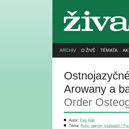
živa
ARCHIV
O ŽIVĚ
TÉMATA
AK
Ostnojazyčné
Arowany a b
Order Osteog
Autor:
Petr Ráb
Téma:
Ryby, paryby, kruhoústí / Fi