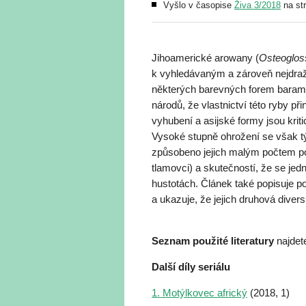
Vyšlo v časopise
Živa 3/2018
na st
Jihoamerické arowany (
Osteoglo
k vyhledávaným a zároveň nejdraž
některých barevných forem baramu
národů, že vlastnictví této ryby při
vyhubení a asijské formy jsou krit
Vysoké stupně ohrožení se však týk
způsobeno jejich malým počtem p
tlamovci) a skutečností, že se jed
hustotách. Článek také popisuje 
a ukazuje, že jejich druhová diver
Seznam použité literatury
najdete
Další díly seriálu
1. Motýlkovec africký
(2018, 1)