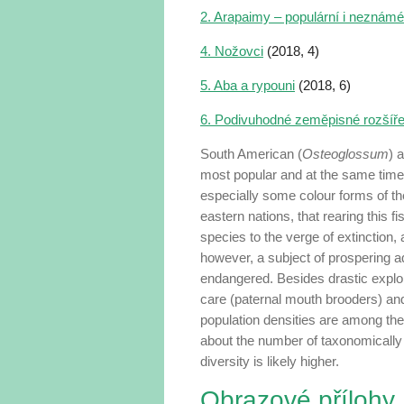
2. Arapaimy – populární i neznámé
4. Nožovci
(2018, 4)
5. Aba a rypouni
(2018, 6)
6. Podivuhodné zeměpisné rozšíře
South American (
Osteoglossum
) 
most popular and at the same time 
especially some co­lour forms of t
eastern nations, that rearing this f
species to the verge of extinction,
however, a subject of prospering a
endangered. Besides drastic exploi
care (paternal mouth brooders) and 
population densities are among the
about the number of taxonomically
diversity is likely higher.
Obrazové přílohy