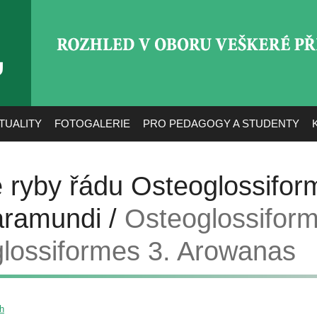
ROZHLED V OBORU VEŠ
TUALITY
FOTOGALERIE
PRO PEDAGOGY A STUDENTY
 ryby řádu Osteoglossifor
aramundi /
Osteoglossiform
lossiformes 3. Arowanas
sh