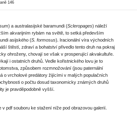
raně 146
ssum
) a australasijské baramundi (
Scleropages
) náleží
ším akvarijním rybám na světě, to setká především
ndi asijského (
S. formosus
). Iracionální víra východních
náší štěstí, zdraví a bohatství přivedlo tento druh na pokraj
icky ohroženy, chovají se však v prosperující akvakultuře.
ají i ostatních druhů. Vedle kořistnického lovu je to
otomstva, způsobem rozmnožování (jsou paternální
ná o vrcholové predátory žijícími v malých populačních
pochybnosti o počtu dosud taxonomicky známých druhů
sity je pravděpodobně vyšší.
 v pdf souboru ke stažení níže pod obrazovou galerií.