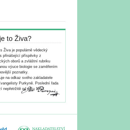
je to Živa?
s Živa je populárně vědecký
s přinášející příspěvky z
ických oborů a zvláštní rubriku
nou výuce biologie se zaměřením
novější poznatky.
je na odkaz svého zakladatele
vangelisty Purkyně. Poslední řada
í nepřetržitě od roku 1953.