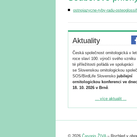
ostnojazycne-ryby-radu-osteoglossi
Aktuality
Česká společnost ornitologická v le
roce slaví 100. výročí svého vzniku 
té příležitosti pořádá ve spolupráci
se Slovenskou ornitologickou společ
SOS/BirdLife Slovensko
jubilejní
ornitologickou konferenci ve dnec
18. 10. 2026 v Brně
.
Podrobnější informace ke konferenc
... více aktualit ...
naleznete zde:
https://www.birdlife.cz/konference-2
Registrovat se můžete do 6. září.
Upozorňujeme, že termín pro odeslá
© 2026
Časopis ŽIVA
– Rozhled v obor
abstraktu přihlášené přednášky neb