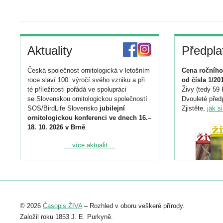
Aktuality
Předpla
Česká společnost ornitologická v letošním
Cena ročního
roce slaví 100. výročí svého vzniku a při
od čísla 1/20
té příležitosti pořádá ve spolupráci
Živy (tedy 59 
se Slovenskou ornitologickou společností
Dvouleté předp
SOS/BirdLife Slovensko
jubilejní
Zjistěte,
jak s
ornitologickou konferenci ve dnech 16.–
18. 10. 2026 v Brně
.
Podrobnější informace ke konferenci
... více aktualit ...
naleznete zde:
https://www.birdlife.cz/konference-2026/
Registrovat se můžete do 6. září.
Upozorňujeme, že termín pro odeslání
© 2026
Časopis ŽIVA
– Rozhled v oboru veškeré přírody.
abstraktu přihlášené přednášky nebo
posteru je už 30. června.
Založil roku 1853 J. E. Purkyně.