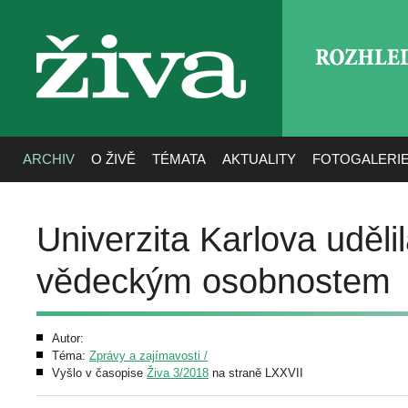
ROZHLE
živa
ARCHIV
O ŽIVĚ
TÉMATA
AKTUALITY
FOTOGALERI
Univerzita Karlova udě
vědeckým osobnostem
Autor:
Téma:
Zprávy a zajímavosti /
Vyšlo v časopise
Živa 3/2018
na straně LXXVII